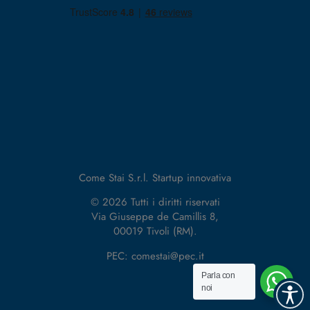
Come Stai S.r.l. Startup innovativa
© 2026 Tutti i diritti riservati
Via Giuseppe de Camillis 8,
00019 Tivoli (RM).
PEC: comestai@pec.it
Parla con
noi