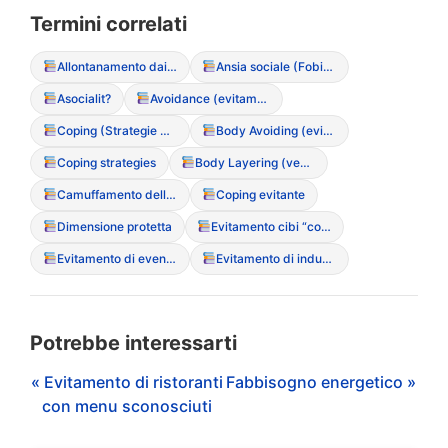
Termini correlati
Allontanamento dai pasti conviviali
Ansia sociale (Fobia sociale)
Asocialit?
Avoidance (evitamento sistematico del cibo)
Coping (Strategie di adattamento)
Body Avoiding (evitamento dello specchio o del proprio corpo)
Coping strategies
Body Layering (vestirsi a strati per nascondere le forme)
Camuffamento della perdita di peso
Coping evitante
Dimensione protetta
Evitamento cibi “contaminati” o “grassi”
Evitamento di eventi sociali legati al cibo
Evitamento di indumenti attillati
Potrebbe interessarti
« Evitamento di ristoranti
Fabbisogno energetico »
con menu sconosciuti