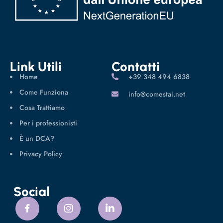
Link Utili
Contatti
Home
‪+39 348 494 6838
Come Funziona
info@comestai.net
Cosa Trattiamo
Per i professionisti
È un DCA?
Privacy Policy
Social