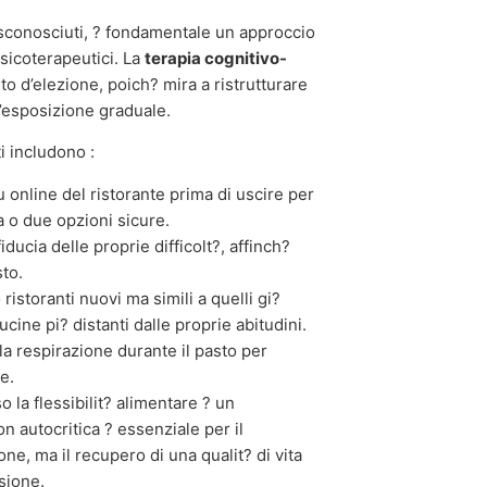
 sconosciuti, ? fondamentale un approccio
psicoterapeutici. La
terapia cognitivo-
to d’elezione, poich? mira a ristrutturare
 l’esposizione graduale.
i includono :
 online del ristorante prima di uscire per
a o due opzioni sicure.
ducia delle proprie difficolt?, affinch?
sto.
ristoranti nuovi ma simili a quelli gi?
ine pi? distanti dalle proprie abitudini.
la respirazione durante il pasto per
e.
 la flessibilit? alimentare ? un
n autocritica ? essenziale per il
one, ma il recupero di una qualit? di vita
isione.