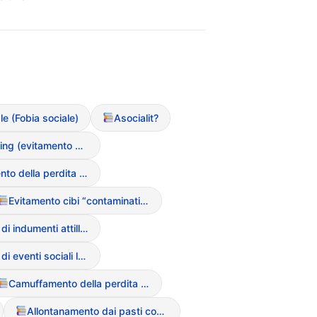
le (Fobia sociale)
Asocialit?
Body Avoiding (evitamento dello specchio o del proprio corpo)
Camuffamento della perdita di peso
Evitamento cibi “contaminati” o “grassi”
Evitamento di indumenti attillati
Evitamento di eventi sociali legati al cibo
Camuffamento della perdita di peso
Allontanamento dai pasti conviviali