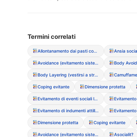
Termini correlati
Allontanamento dai pasti conviviali
Ansia socia
Avoidance (evitamento sistematico del cibo)
Body Layering (vestirsi a strati per nascondere le forme)
Coping evitante
Dimensione protetta
Evitamento di eventi sociali legati al cibo
Evitamento di indumenti attillati
Dimensione protetta
Coping evitante
Avoidance (evitamento sistematico del cibo)
Asocialit?