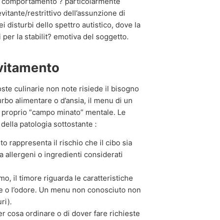
o comportamento ? particolarmente
vitante/restrittivo dell’assunzione di
 disturbi dello spettro autistico, dove la
 per la stabilit? emotiva del soggetto.
evitamento
oste culinarie non note risiede il bisogno
urbo alimentare o d’ansia, il menu di un
e proprio “campo minato” mentale. Le
ella patologia sottostante :
o rappresenta il rischio che il cibo sia
a allergeni o ingredienti considerati
mo, il timore riguarda le caratteristiche
ore o l’odore. Un menu non conosciuto non
ri).
r cosa ordinare o di dover fare richieste