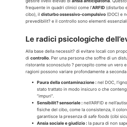
gestire livelli elevati di
ansia anticipatoria
. Quest
frequente in quadri clinici come l’
ARFID
(disturbo e
cibo), il
disturbo ossessivo-compulsivo
(DOC) e nei
prevedibilit? e il controllo sono elementi essenziali
Le radici psicologiche dell’
Alla base della necessit? di evitare locali con prop
di
controllo
. Per una persona che soffre di un dist
ristorante sconosciuto ? percepito come un vero 
ragioni possono variare profondamente a seconda d
Paura della contaminazione :
nel DOC, l’ignot
stato trattato in modo insicuro o che conteng
“impuri”.
Sensibilit? sensoriale :
nell’ARFID e nell’autis
fisiche del cibo, come la consistenza, il col
garantisce la presenza di
safe foods
(cibi sicu
Ansia sociale e giudizio :
la paura di non sape