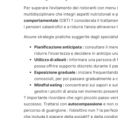
Per superare l’evitamento dei ristoranti con menu
multidisciplinare che integri aspetti nutrizionali e 
comportamentale
(CBT) ? considerata il trattamen
i pensieri catastrofici e a ridurre l’ansia attraverso
Alcune strategie pratiche suggerite dagli specialist
Pianificazione anticipata :
consultare il menu
ridurre l’incertezza e decidere in anticipo un
Utilizzo di alleati :
informare una persona di fi
possa offrire supporto discreto durante il pa
Esposizione graduale :
iniziare frequentando 
conosciuti, per poi passare gradualmente a cuc
Mindful eating :
concentrarsi sui sapori e sul
gestire i picchi di ansia nel momento present
? importante ricordare che ogni piccolo passo verso
successo. Trattarsi con
autocompassione
e non co
percorso di guarigione : l’obiettivo non ? la perfezi
che includa il piacere della socialit? e della condiv