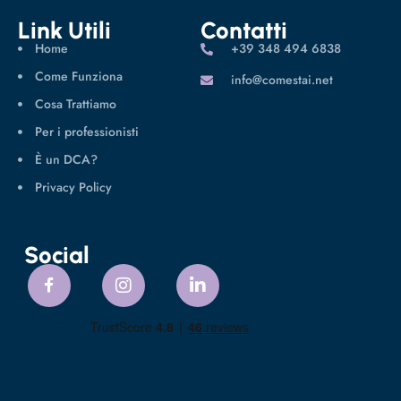
Link Utili
Contatti
Home
‪+39 348 494 6838
Come Funziona
info@comestai.net
Cosa Trattiamo
Per i professionisti
È un DCA?
Privacy Policy
Social