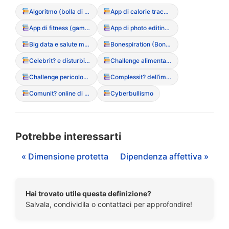
Algoritmo (bolla di filtraggio dei contenuti DCA)
App di calorie tracking (rischi e dipendenza)
App di fitness (gamification del movimento)
App di photo editing (manipolazione dell’immagine)
Big data e salute mentale
Bonespiration (Bonespo)
Celebrit? e disturbi alimentari (influenza del racconto mediatico)
Challenge alimentari (partecipazione a sfide online pericolose)
Challenge pericolose (sfide social legate al peso)
Complessit? dell’immagine digitale
Comunit? online di supporto (positive e negative)
Cyberbullismo
Potrebbe interessarti
« Dimensione protetta
Dipendenza affettiva »
Hai trovato utile questa definizione?
Salvala, condividila o contattaci per approfondire!