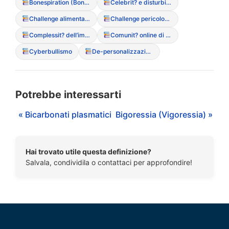
Bonespiration (Bonespo)
Celebrit? e disturbi alimentari (influenza del racconto mediatico)
Challenge alimentari (partecipazione a sfide online pericolose)
Challenge pericolose (sfide social legate al peso)
Complessit? dell’immagine digitale
Comunit? online di supporto (positive e negative)
Cyberbullismo
De-personalizzazione digitale
Potrebbe interessarti
« Bicarbonati plasmatici
Bigoressia (Vigoressia) »
Hai trovato utile questa definizione?
Salvala, condividila o contattaci per approfondire!