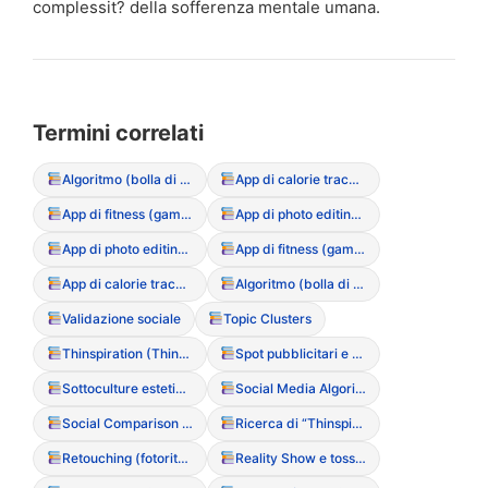
complessit? della sofferenza mentale umana.
Termini correlati
Algoritmo (bolla di filtraggio dei contenuti DCA)
App di calorie tracking (rischi e dipendenza)
App di fitness (gamification del movimento)
App di photo editing (manipolazione dell’immagine)
App di photo editing (manipolazione dell’immagine)
App di fitness (gamification del movimento)
App di calorie tracking (rischi e dipendenza)
Algoritmo (bolla di filtraggio dei contenuti DCA)
Validazione sociale
Topic Clusters
Thinspiration (Thinspo)
Spot pubblicitari e messaggi subliminali
Sottoculture estetiche online (Coquette, Y2K, ecc.)
Social Media Algorithms (funzionamento sui trigger)
Social Comparison Theory (Teoria del confronto sociale)
Ricerca di “Thinspiration” / “Meanspo”
Retouching (fotoritocco)
Reality Show e tossicit? alimentare