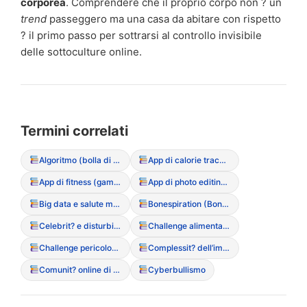
corporea
. Comprendere che il proprio corpo non ? un
trend
passeggero ma una casa da abitare con rispetto
? il primo passo per sottrarsi al controllo invisibile
delle sottoculture online.
Termini correlati
Algoritmo (bolla di filtraggio dei contenuti DCA)
App di calorie tracking (rischi e dipendenza)
App di fitness (gamification del movimento)
App di photo editing (manipolazione dell’immagine)
Big data e salute mentale
Bonespiration (Bonespo)
Celebrit? e disturbi alimentari (influenza del racconto mediatico)
Challenge alimentari (partecipazione a sfide online pericolose)
Challenge pericolose (sfide social legate al peso)
Complessit? dell’immagine digitale
Comunit? online di supporto (positive e negative)
Cyberbullismo