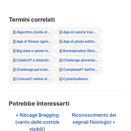
Termini correlati
Algoritmo (bolla di filtraggio dei contenuti DCA)
App di calorie tracking (rischi e dipendenza)
App di fitness (gamification del movimento)
App di photo editing (manipolazione dell’immagine)
Big data e salute mentale
Bonespiration (Bonespo)
Celebrit? e disturbi alimentari (influenza del racconto mediatico)
Challenge alimentari (partecipazione a sfide online pericolose)
Challenge pericolose (sfide social legate al peso)
Complessit? dell’immagine digitale
Comunit? online di supporto (positive e negative)
Cyberbullismo
Potrebbe interessarti
« Ribcage Bragging
Riconoscimento dei
(vanto delle costole
segnali fisiologici »
visibili)