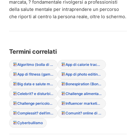
marcata, ? fondamentale rivolgersi a professionisti
della salute mentale per intraprendere un percorso
che riporti al centro la persona reale, oltre lo schermo.
Termini correlati
Algoritmo (bolla di filtraggio dei contenuti DCA)
App di calorie tracking (rischi e dipendenza)
App di fitness (gamification del movimento)
App di photo editing (manipolazione dell’immagine)
Big data e salute mentale
Bonespiration (Bonespo)
Celebrit? e disturbi alimentari (influenza del racconto mediatico)
Challenge alimentari (partecipazione a sfide online pericolose)
Challenge pericolose (sfide social legate al peso)
Influencer marketing e integratori alimentari
Complessit? dell’immagine digitale
Comunit? online di supporto (positive e negative)
Cyberbullismo