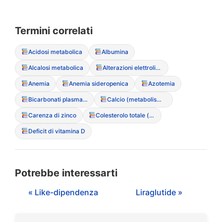
Termini correlati
Acidosi metabolica
Albumina
Alcalosi metabolica
Alterazioni elettrolitiche
Anemia
Anemia sideropenica
Azotemia
Bicarbonati plasmatici
Calcio (metabolismo del)
Carenza di zinco
Colesterolo totale (ipercolesterolemia paradossa)
Deficit di vitamina D
Potrebbe interessarti
« Like-dipendenza
Liraglutide »