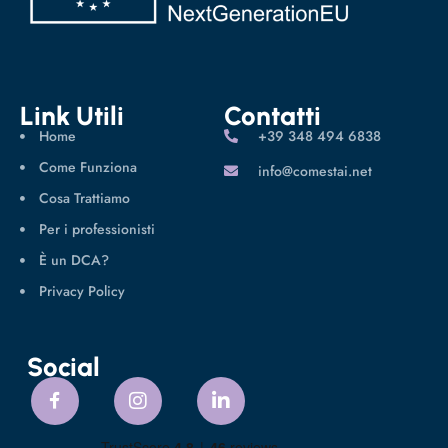
Link Utili
Contatti
Home
‪+39 348 494 6838
Come Funziona
info@comestai.net
Cosa Trattiamo
Per i professionisti
È un DCA?
Privacy Policy
Social