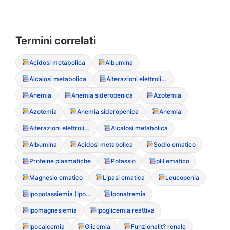
Termini correlati
Acidosi metabolica
Albumina
Alcalosi metabolica
Alterazioni elettrolitiche
Anemia
Anemia sideropenica
Azotemia
Azotemia
Anemia sideropenica
Anemia
Alterazioni elettrolitiche
Alcalosi metabolica
Albumina
Acidosi metabolica
Sodio ematico
Proteine plasmatiche
Potassio
pH ematico
Magnesio ematico
Lipasi ematica
Leucopenia
Ipopotassiemia (Ipokaliemia)
Iponatremia
Ipomagnesiemia
Ipoglicemia reattiva
Ipocalcemia
Glicemia
Funzionalit? renale