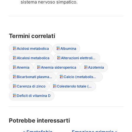
sistema nervoso simpatico.
Termini correlati
Acidosi metabolica
Albumina
Alcalosi metabolica
Alterazioni elettrolitiche
Anemia
Anemia sideropenica
Azotemia
Bicarbonati plasmatici
Calcio (metabolismo del)
Carenza di zinco
Colesterolo totale (ipercolesterolemia paradossa)
Deficit di vitamina D
Potrebbe interessarti
« Emetofobia
Emozione primaria »