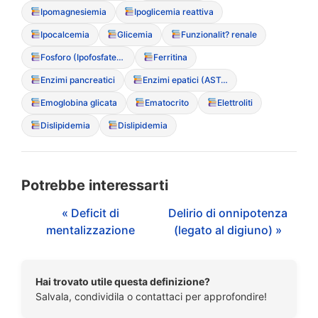
Ipomagnesiemia
Ipoglicemia reattiva
Ipocalcemia
Glicemia
Funzionalit? renale
Fosforo (Ipofosfatemia)
Ferritina
Enzimi pancreatici
Enzimi epatici (AST/ALT)
Emoglobina glicata
Ematocrito
Elettroliti
Dislipidemia
Dislipidemia
Potrebbe interessarti
« Deficit di
Delirio di onnipotenza
mentalizzazione
(legato al digiuno) »
Hai trovato utile questa definizione?
Salvala, condividila o contattaci per approfondire!