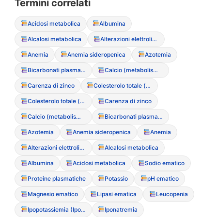
Termini correlati
Acidosi metabolica
Albumina
Alcalosi metabolica
Alterazioni elettrolitiche
Anemia
Anemia sideropenica
Azotemia
Bicarbonati plasmatici
Calcio (metabolismo del)
Carenza di zinco
Colesterolo totale (ipercolesterolemia paradossa)
Colesterolo totale (ipercolesterolemia paradossa)
Carenza di zinco
Calcio (metabolismo del)
Bicarbonati plasmatici
Azotemia
Anemia sideropenica
Anemia
Alterazioni elettrolitiche
Alcalosi metabolica
Albumina
Acidosi metabolica
Sodio ematico
Proteine plasmatiche
Potassio
pH ematico
Magnesio ematico
Lipasi ematica
Leucopenia
Ipopotassiemia (Ipokaliemia)
Iponatremia