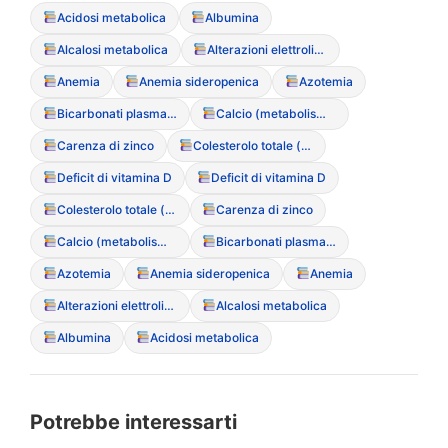
Acidosi metabolica
Albumina
Alcalosi metabolica
Alterazioni elettrolitiche
Anemia
Anemia sideropenica
Azotemia
Bicarbonati plasmatici
Calcio (metabolismo del)
Carenza di zinco
Colesterolo totale (ipercolesterolemia paradossa)
Deficit di vitamina D
Deficit di vitamina D
Colesterolo totale (ipercolesterolemia paradossa)
Carenza di zinco
Calcio (metabolismo del)
Bicarbonati plasmatici
Azotemia
Anemia sideropenica
Anemia
Alterazioni elettrolitiche
Alcalosi metabolica
Albumina
Acidosi metabolica
Potrebbe interessarti