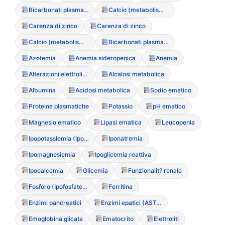
Bicarbonati plasmatici
Calcio (metabolismo del)
Carenza di zinco
Carenza di zinco
Calcio (metabolismo del)
Bicarbonati plasmatici
Azotemia
Anemia sideropenica
Anemia
Alterazioni elettrolitiche
Alcalosi metabolica
Albumina
Acidosi metabolica
Sodio ematico
Proteine plasmatiche
Potassio
pH ematico
Magnesio ematico
Lipasi ematica
Leucopenia
Ipopotassiemia (Ipokaliemia)
Iponatremia
Ipomagnesiemia
Ipoglicemia reattiva
Ipocalcemia
Glicemia
Funzionalit? renale
Fosforo (Ipofosfatemia)
Ferritina
Enzimi pancreatici
Enzimi epatici (AST/ALT)
Emoglobina glicata
Ematocrito
Elettroliti