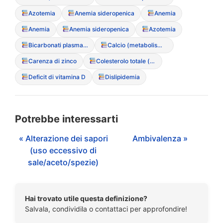
Azotemia
Anemia sideropenica
Anemia
Anemia
Anemia sideropenica
Azotemia
Bicarbonati plasmatici
Calcio (metabolismo del)
Carenza di zinco
Colesterolo totale (ipercolesterolemia paradossa)
Deficit di vitamina D
Dislipidemia
Potrebbe interessarti
« Alterazione dei sapori
Ambivalenza »
(uso eccessivo di
sale/aceto/spezie)
Hai trovato utile questa definizione?
Salvala, condividila o contattaci per approfondire!