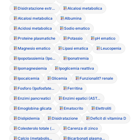
Disidratazione extracellulare
Alcalosi metabolica
Alcalosi metabolica
Albumina
Acidosi metabolica
Sodio ematico
Proteine plasmatiche
Potassio
pH ematico
Magnesio ematico
Lipasi ematica
Leucopenia
Ipopotassiemia (Ipokaliemia)
Iponatremia
Ipomagnesiemia
Ipoglicemia reattiva
Ipocalcemia
Glicemia
Funzionalit? renale
Fosforo (Ipofosfatemia)
Ferritina
Enzimi pancreatici
Enzimi epatici (AST/ALT)
Emoglobina glicata
Ematocrito
Elettroliti
Dislipidemia
Disidratazione
Deficit di vitamina D
Colesterolo totale (ipercolesterolemia paradossa)
Carenza di zinco
Calcio (metabolismo del)
Bicarbonati plasmatici