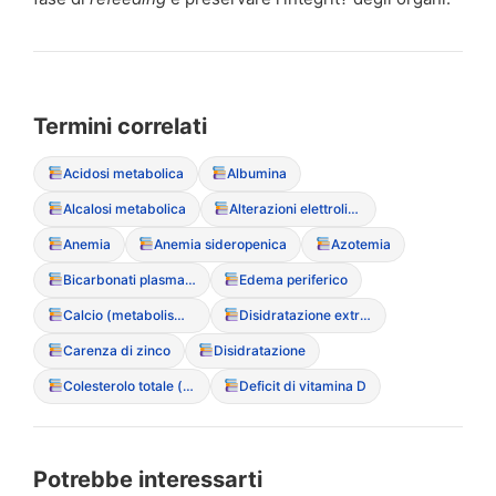
Termini correlati
Acidosi metabolica
Albumina
Alcalosi metabolica
Alterazioni elettrolitiche
Anemia
Anemia sideropenica
Azotemia
Bicarbonati plasmatici
Edema periferico
Calcio (metabolismo del)
Disidratazione extracellulare
Carenza di zinco
Disidratazione
Colesterolo totale (ipercolesterolemia paradossa)
Deficit di vitamina D
Potrebbe interessarti