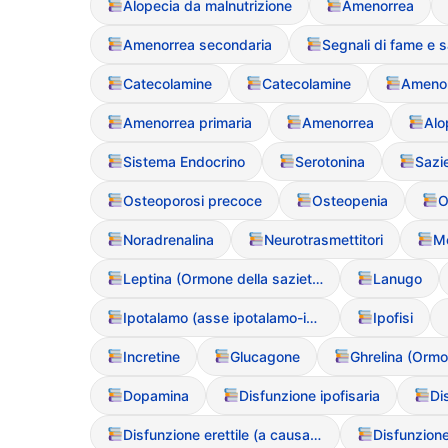
Alopecia da malnutrizione
Amenorrea
Amenorrea secondaria
Segnali di fame e s
Catecolamine
Catecolamine
Amenor
Amenorrea primaria
Amenorrea
Alo
Sistema Endocrino
Serotonina
Sazi
Osteoporosi precoce
Osteopenia
O
Noradrenalina
Neurotrasmettitori
M
Leptina (Ormone della saziet?)
Lanugo
Ipotalamo (asse ipotalamo-ipofisi-gonadi)
Ipofisi
Incretine
Glucagone
Ghrelina (Ormo
Dopamina
Disfunzione ipofisaria
Di
Disfunzione erettile (a causa dei DCA negli uomini)