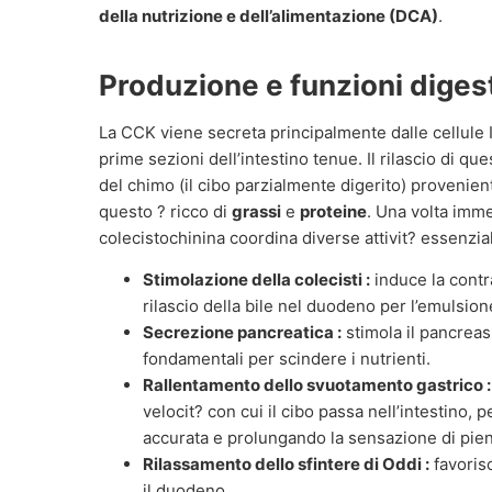
della nutrizione e dell’alimentazione (DCA)
.
Produzione e funzioni diges
La CCK viene secreta principalmente dalle cellule I
prime sezioni dell’intestino tenue. Il rilascio di qu
del chimo (il cibo parzialmente digerito) proveni
questo ? ricco di
grassi
e
proteine
. Una volta imme
colecistochinina coordina diverse attivit? essenzial
Stimolazione della colecisti :
induce la contra
rilascio della bile nel duodeno per l’emulsion
Secrezione pancreatica :
stimola il pancreas
fondamentali per scindere i nutrienti.
Rallentamento dello svuotamento gastrico :
velocit? con cui il cibo passa nell’intestino
accurata e prolungando la sensazione di pie
Rilassamento dello sfintere di Oddi :
favorisc
il duodeno.