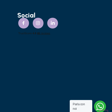
Social
Parla con
noi