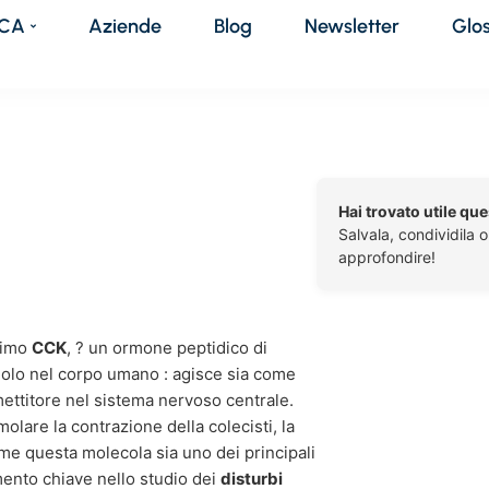
DCA
Aziende
Blog
Newsletter
Glo
Hai trovato utile qu
Salvala, condividila 
approfondire!
nimo
CCK
, ? un ormone peptidico di
olo nel corpo umano : agisce sia come
ttitore nel sistema nervoso centrale.
olare la contrazione della colecisti, la
me questa molecola sia uno dei principali
ento chiave nello studio dei
disturbi