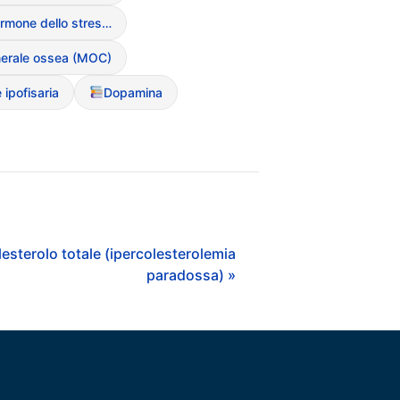
Cortisolo (ormone dello stress)
nerale ossea (MOC)
 ipofisaria
Dopamina
esterolo totale (ipercolesterolemia
paradossa) »