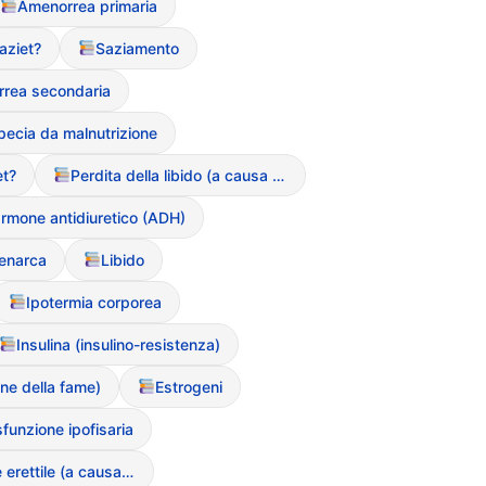
Amenorrea primaria
aziet?
Saziamento
rea secondaria
pecia da malnutrizione
et?
Perdita della libido (a causa sei DCA)
rmone antidiuretico (ADH)
enarca
Libido
Ipotermia corporea
Insulina (insulino-resistenza)
ne della fame)
Estrogeni
sfunzione ipofisaria
Disfunzione erettile (a causa dei DCA negli uomini)