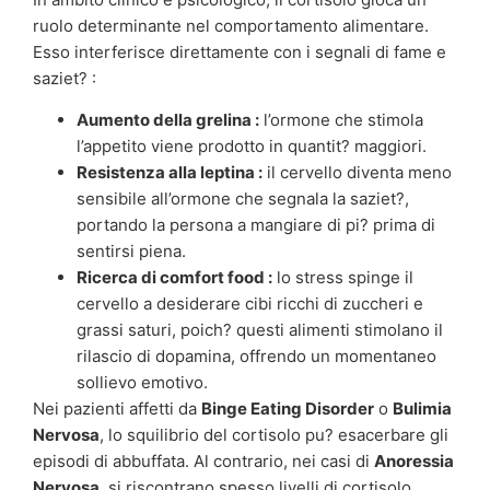
ruolo determinante nel comportamento alimentare.
Esso interferisce direttamente con i segnali di fame e
saziet? :
Aumento della grelina :
l’ormone che stimola
l’appetito viene prodotto in quantit? maggiori.
Resistenza alla leptina :
il cervello diventa meno
sensibile all’ormone che segnala la saziet?,
portando la persona a mangiare di pi? prima di
sentirsi piena.
Ricerca di comfort food :
lo stress spinge il
cervello a desiderare cibi ricchi di zuccheri e
grassi saturi, poich? questi alimenti stimolano il
rilascio di dopamina, offrendo un momentaneo
sollievo emotivo.
Nei pazienti affetti da
Binge Eating Disorder
o
Bulimia
Nervosa
, lo squilibrio del cortisolo pu? esacerbare gli
episodi di abbuffata. Al contrario, nei casi di
Anoressia
Nervosa
, si riscontrano spesso livelli di cortisolo