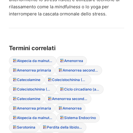
rilassamento come la
mindfulness
o lo yoga per
interrompere la cascata ormonale dello stress.
Termini correlati
Alopecia da malnutrizione
Amenorrea
Amenorrea primaria
Amenorrea secondaria
Catecolamine
Colecistochinina (CCK)
Colecistochinina (CCK)
Ciclo circadiano (alterazioni)
Catecolamine
Amenorrea secondaria
Amenorrea primaria
Amenorrea
Alopecia da malnutrizione
Sistema Endocrino
Serotonina
Perdita della libido (a causa sei DCA)