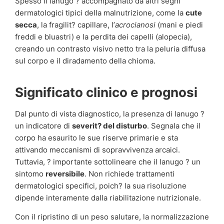
Spesso il lanugo ? accompagnato da altri segni
dermatologici tipici della malnutrizione, come la
cute
secca
, la fragilit? capillare, l’
acrocianosi
(mani e piedi
freddi e bluastri) e la perdita dei capelli (alopecia),
creando un contrasto visivo netto tra la peluria diffusa
sul corpo e il diradamento della chioma.
Significato clinico e prognosi
Dal punto di vista diagnostico, la presenza di lanugo ?
un indicatore di
severit? del disturbo
. Segnala che il
corpo ha esaurito le sue riserve primarie e sta
attivando meccanismi di sopravvivenza arcaici.
Tuttavia, ? importante sottolineare che il lanugo ? un
sintomo
reversibile
. Non richiede trattamenti
dermatologici specifici, poich? la sua risoluzione
dipende interamente dalla riabilitazione nutrizionale.
Con il ripristino di un peso salutare, la normalizzazione