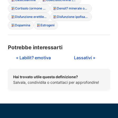
Cortisolo (ormone dello stress)
Densit? minerale ossea (MOC)
Disfunzione erettile (a causa dei DCA negli uomini)
Disfunzione ipofisaria
Dopamina
Estrogeni
Potrebbe interessarti
« Labilit? emotiva
Lassativi »
Hai trovato utile questa definizione?
Salvala, condividila o contattaci per approfondire!