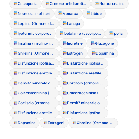
Osteopenia
Ormone antidiuretico (ADH)
Noradrenalina
Neurotrasmettitori
Menarca
Libido
Leptina (Ormone della saziet?)
Lanugo
Ipotermia corporea
Ipotalamo (asse ipotalamo-ipofisi-gonadi)
Ipofisi
Insulina (insulino-resistenza)
Incretine
Glucagone
Ghrelina (Ormone della fame)
Estrogeni
Dopamina
Disfunzione ipofisaria
Disfunzione ipofisaria
Disfunzione erettile (a causa dei DCA negli uomini)
Disfunzione erettile (a causa dei DCA negli uomini)
Densit? minerale ossea (MOC)
Cortisolo (ormone dello stress)
Colecistochinina (CCK)
Colecistochinina (CCK)
Cortisolo (ormone dello stress)
Densit? minerale ossea (MOC)
Disfunzione erettile (a causa dei DCA negli uomini)
Disfunzione ipofisaria
Dopamina
Estrogeni
Ghrelina (Ormone della fame)