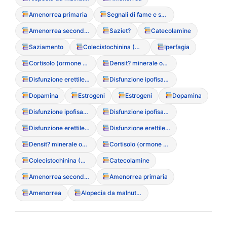
Amenorrea primaria
Segnali di fame e saziet?
Amenorrea secondaria
Saziet?
Catecolamine
Saziamento
Colecistochinina (CCK)
Iperfagia
Cortisolo (ormone dello stress)
Densit? minerale ossea (MOC)
Disfunzione erettile (a causa dei DCA negli uomini)
Disfunzione ipofisaria
Dopamina
Estrogeni
Estrogeni
Dopamina
Disfunzione ipofisaria
Disfunzione ipofisaria
Disfunzione erettile (a causa dei DCA negli uomini)
Disfunzione erettile (a causa dei DCA negli uomini)
Densit? minerale ossea (MOC)
Cortisolo (ormone dello stress)
Colecistochinina (CCK)
Catecolamine
Amenorrea secondaria
Amenorrea primaria
Amenorrea
Alopecia da malnutrizione