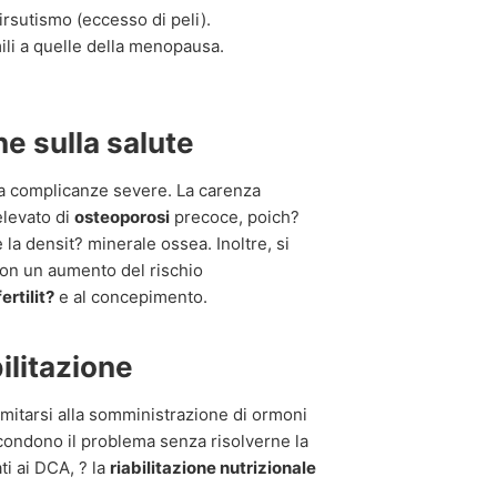
 irsutismo (eccesso di peli).
ili a quelle della menopausa.
e sulla salute
 a complicanze severe. La carenza
elevato di
osteoporosi
precoce, poich?
a densit? minerale ossea. Inoltre, si
 con un aumento del rischio
fertilit?
e al concepimento.
ilitazione
imitarsi alla somministrazione di ormoni
condono il problema senza risolverne la
ti ai DCA, ? la
riabilitazione nutrizionale