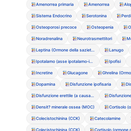
Amenorrea primaria
Amenorrea
Alo
Sistema Endocrino
Serotonina
Osteoporosi precoce
Osteopenia
O
Noradrenalina
Neurotrasmettitori
M
Leptina (Ormone della saziet?)
Lanugo
Ipotalamo (asse ipotalamo-ipofisi-gonadi)
Ipofisi
Incretine
Glucagone
Ghrelina (Ormo
Dopamina
Disfunzione ipofisaria
Di
Disfunzione erettile (a causa dei DCA negli uomini)
Densit? minerale ossea (MOC)
Colecistochinina (CCK)
Catecolamine
Colecistochinina (CCK)