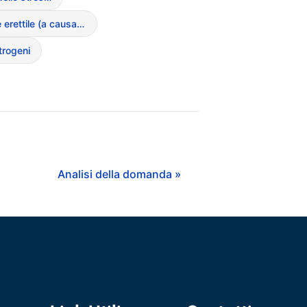
Disfunzione erettile (a causa dei DCA negli uomini)
trogeni
Analisi della domanda »