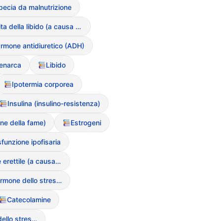
pecia da malnutrizione
Perdita della libido (a causa sei DCA)
rmone antidiuretico (ADH)
enarca
Libido
Ipotermia corporea
Insulina (insulino-resistenza)
ne della fame)
Estrogeni
sfunzione ipofisaria
Disfunzione erettile (a causa dei DCA negli uomini)
Cortisolo (ormone dello stress)
Catecolamine
Cortisolo (ormone dello stress)