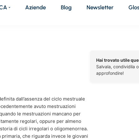
DCA
Aziende
Blog
Newsletter
Glo
Hai trovato utile qu
Salvala, condividila 
approfondire!
efinita dall’assenza del ciclo mestruale
recedentemente avuto mestruazioni
a quando le mestruazioni mancano per
litamente regolari, oppure per almeno
oria di cicli irregolari o oligomenorrea.
primaria, che riguarda invece le giovani