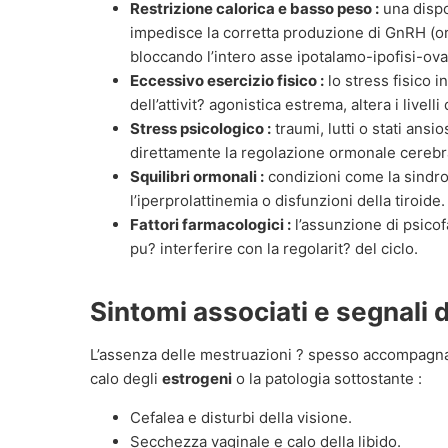
Restrizione calorica e basso peso :
una dispo
impedisce la corretta produzione di GnRH (or
bloccando l’intero asse ipotalamo-ipofisi-ova
Eccessivo esercizio fisico :
lo stress fisico i
dell’attivit? agonistica estrema, altera i livelli
Stress psicologico :
traumi, lutti o stati ansi
direttamente la regolazione ormonale cerebr
Squilibri ormonali :
condizioni come la sindro
l’iperprolattinemia o disfunzioni della tiroide.
Fattori farmacologici :
l’assunzione di psicof
pu? interferire con la regolarit? del ciclo.
Sintomi associati e segnali 
L’assenza delle mestruazioni ? spesso accompagnata d
calo degli
estrogeni
o la patologia sottostante :
Cefalea e disturbi della visione.
Secchezza vaginale e calo della libido.