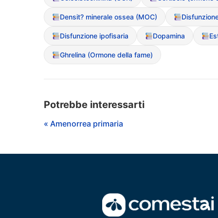
Densit? minerale ossea (MOC)
Disfunzione ipofisaria
Dopamina
Es
Ghrelina (Ormone della fame)
Potrebbe interessarti
« Amenorrea primaria