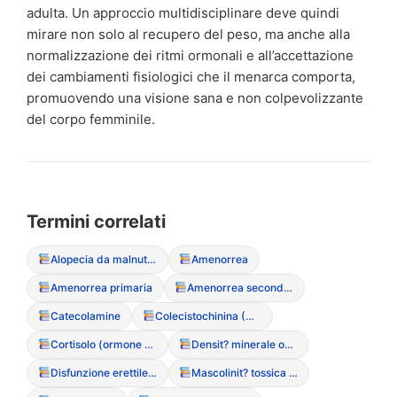
adulta. Un approccio multidisciplinare deve quindi
mirare non solo al recupero del peso, ma anche alla
normalizzazione dei ritmi ormonali e all’accettazione
dei cambiamenti fisiologici che il menarca comporta,
promuovendo una visione sana e non colpevolizzante
del corpo femminile.
Termini correlati
Alopecia da malnutrizione
Amenorrea
Amenorrea primaria
Amenorrea secondaria
Catecolamine
Colecistochinina (CCK)
Cortisolo (ormone dello stress)
Densit? minerale ossea (MOC)
Disfunzione erettile (a causa dei DCA negli uomini)
Mascolinit? tossica e DCA maschili