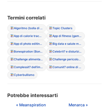
Termini correlati
Algoritmo (bolla di filtraggio dei contenuti DCA)
Topic Clusters
App di calorie tracking (rischi e dipendenza)
App di fitness (gamification del movimento)
App di photo editing (manipolazione dell’immagine)
Big data e salute mentale
Bonespiration (Bonespo)
Celebrit? e disturbi alimentari (influenza del racconto mediatico)
Challenge alimentari (partecipazione a sfide online pericolose)
Challenge pericolose (sfide social legate al peso)
Complessit? dell’immagine digitale
Comunit? online di supporto (positive e negative)
Cyberbullismo
Potrebbe interessarti
« Meanspiration
Menarca »