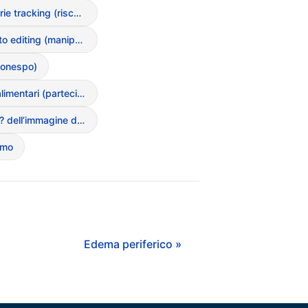
App di calorie tracking (rischi e dipendenza)
App di photo editing (manipolazione dell’immagine)
Bonespo)
Challenge alimentari (partecipazione a sfide online pericolose)
Complessit? dell’immagine digitale
smo
Edema periferico »