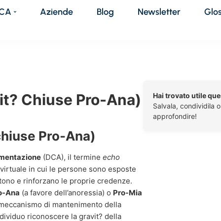
DCA
Aziende
Blog
Newsletter
Glo
t? Chiuse Pro-Ana)
Hai trovato utile qu
Salvala, condividila 
approfondire!
hiuse Pro-Ana)
limentazione
(DCA), il termine
echo
 virtuale in cui le persone sono esposte
ttono e rinforzano le proprie credenze.
o-Ana
(a favore dell’anoressia) o
Pro-Mia
te meccanismo di mantenimento della
dividuo riconoscere la gravit? della