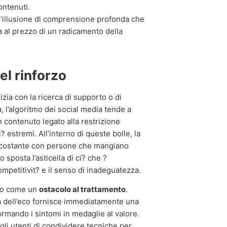
ontenuti.
n’illusione di comprensione profonda che
a al prezzo di un radicamento della
el rinforzo
ia con la ricerca di supporto o di
 l’algoritmo dei social media tende a
n contenuto legato alla restrizione
 estremi. All’interno di queste bolle, la
to costante con persone che mangiano
posta l’asticella di ci? che ?
mpetitivit? e il senso di inadeguatezza.
ono come un
ostacolo al trattamento
.
a dell’eco fornisce immediatamente una
formando i sintomi in medaglie al valore.
li utenti di condividere tecniche per