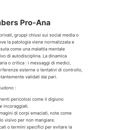
mbers Pro-Ana
vati, gruppi chiusi sui social media o
ove la patologia viene normalizzata e
issuta come una malattia mentale
ivo di autodisciplina. La dinamica
ia o critica : i messaggi di medici,
erferenze esterne o tentativi di controllo,
antemente validati dai pari.
ludono :
nti pericolosi come il digiuno
e incoraggiati.
magini di corpi emaciati, note come
olo visivo per non mangiare.
ti o termini specifici per evitare la