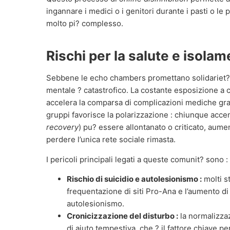
ingannare i medici o i genitori durante i pasti o le
molto pi? complesso.
Rischi per la salute e isolam
Sebbene le echo chambers promettano solidariet?, il
mentale ? catastrofico. La costante esposizione a c
accelera la comparsa di complicazioni mediche gravi
gruppi favorisce la polarizzazione : chiunque accen
recovery
) pu? essere allontanato o criticato, aumen
perdere l’unica rete sociale rimasta.
I pericoli principali legati a queste comunit? sono :
Rischio di suicidio e autolesionismo :
molti s
frequentazione di siti Pro-Ana e l’aumento di p
autolesionismo.
Cronicizzazione del disturbo :
la normalizzaz
di aiuto tempestiva, che ? il fattore chiave p