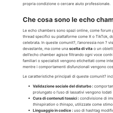
propria condizione o cercare aiuto professionale.
Che cosa sono le echo cha
Le echo chambers sono spazi online, come forum pri
thread specifici su piattaforme come X o TikTok, d
celebrata. In queste comunit?, l’anoressia non ? v
devastante, ma come una
scelta di vita
o un obiett
dell’echo chamber agisce filtrando ogni voce contrar
familiari o specialisti vengono etichettati come int
mentre i comportamenti disfunzionali vengono cost
Le caratteristiche principali di queste comunit? inc
Validazione sociale del disturbo :
comportame
prolungato o l’uso di lassativi vengono lodati 
Cura di contenuti tossici :
condivisione di im
thinspiration
o
thinspo
, utilizzate come stim
Linguaggio in codice :
uso di hashtag modifica