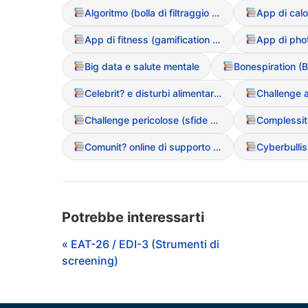
Algoritmo (bolla di filtraggio dei contenuti DCA)
App di fitness (gamification del movimento)
Big data e salute mentale
Bonespiration (
Celebrit? e disturbi alimentari (influenza del racconto mediatico)
Challenge pericolose (sfide social legate al peso)
Comunit? online di supporto (positive e negative)
Cyberbulli
Potrebbe interessarti
« EAT-26 / EDI-3 (Strumenti di
screening)