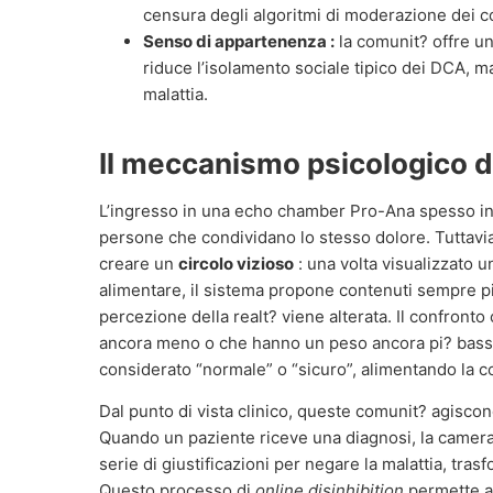
censura degli algoritmi di moderazione dei c
Senso di appartenenza :
la comunit? offre u
riduce l’isolamento sociale tipico dei DCA, m
malattia.
Il meccanismo psicologico d
L’ingresso in una echo chamber Pro-Ana spesso iniz
persone che condividano lo stesso dolore. Tuttavia,
creare un
circolo vizioso
: una volta visualizzato u
alimentare, il sistema propone contenuti sempre pi?
percezione della realt? viene alterata. Il confron
ancora meno o che hanno un peso ancora pi? basso s
considerato “normale” o “sicuro”, alimentando la co
Dal punto di vista clinico, queste comunit? agisc
Quando un paziente riceve una diagnosi, la camer
serie di giustificazioni per negare la malattia, tras
Questo processo di
online disinhibition
permette ag