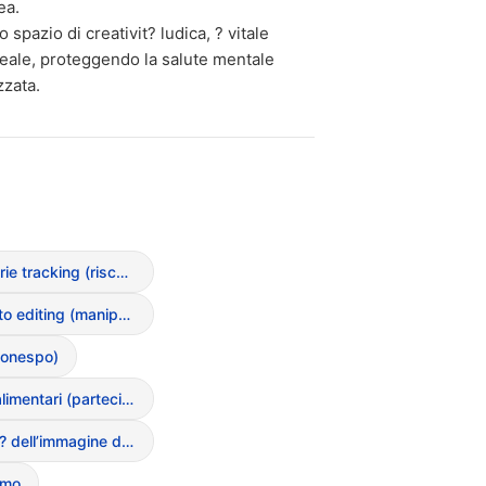
ea.
spazio di creativit? ludica, ? vitale
t? reale, proteggendo la salute mentale
zzata.
App di calorie tracking (rischi e dipendenza)
App di photo editing (manipolazione dell’immagine)
Bonespo)
Challenge alimentari (partecipazione a sfide online pericolose)
Complessit? dell’immagine digitale
smo