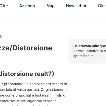
DCA
Aziende
Blog
Newsletter
Glo
?)
lezza/distorsione
Hai trovato utile qu
Salvala, condividila 
approfondire!
/distorsione realt?)
? pi? soltanto un semplice strumento di
sociale di vasta portata. Originariamente
orme come Snapchat e Instagram, i
filtri di
entati sofisticati algoritmi capaci di