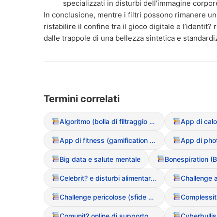
specializzati in disturbi dell’immagine corpor
In conclusione, mentre i filtri possono rimanere uno 
ristabilire il confine tra il gioco digitale e l’identi
dalle trappole di una bellezza sintetica e standardi
Termini correlati
Algoritmo (bolla di filtraggio dei contenuti DCA)
App di fitness (gamification del movimento)
Big data e salute mentale
Bonespiration (
Celebrit? e disturbi alimentari (influenza del racconto mediatico)
Challenge pericolose (sfide social legate al peso)
Comunit? online di supporto (positive e negative)
Cyberbulli