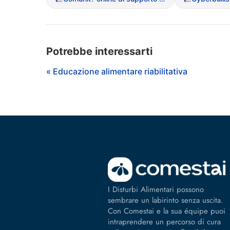
Potrebbe interessarti
« Educazione alimentare riabilitativa
I Disturbi Alimentari possono
sembrare un labirinto senza uscita.
Con Comestai e la sua équipe puoi
intraprendere un percorso di cura