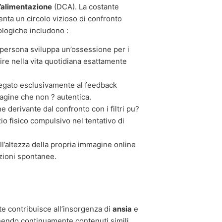
ll’alimentazione
(DCA). La costante
enta un circolo vizioso di confronto
ologiche includono :
 persona sviluppa un’ossessione per i
arire nella vita quotidiana esattamente
legato esclusivamente al feedback
magine che non ? autentica.
e derivante dal confronto con i filtri pu?
io fisico compulsivo nel tentativo di
ll’altezza della propria immagine online
azioni spontanee.
e contribuisce all’insorgenza di
ansia
e
onendo continuamente contenuti simili,