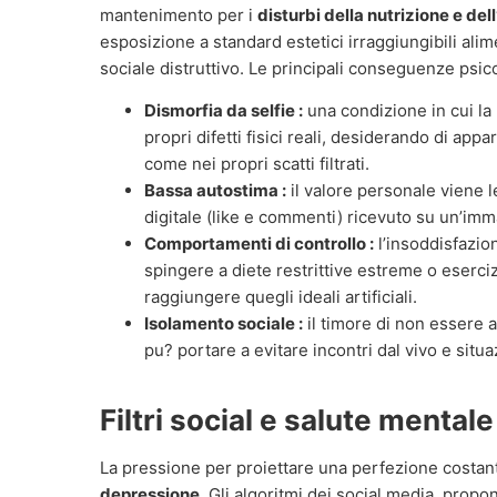
mantenimento per i
disturbi della nutrizione e de
esposizione a standard estetici irraggiungibili alim
sociale distruttivo. Le principali conseguenze psic
Dismorfia da selfie :
una condizione in cui la
propri difetti fisici reali, desiderando di app
come nei propri scatti filtrati.
Bassa autostima :
il valore personale viene 
digitale (like e commenti) ricevuto su un’im
Comportamenti di controllo :
l’insoddisfazion
spingere a diete restrittive estreme o eserciz
raggiungere quegli ideali artificiali.
Isolamento sociale :
il timore di non essere a
pu? portare a evitare incontri dal vivo e situ
Filtri social e salute mentale
La pressione per proiettare una perfezione costant
depressione
. Gli algoritmi dei social media, prop