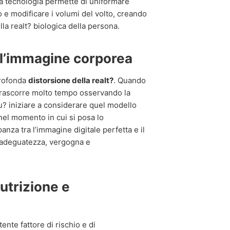
ta tecnologia permette di uniformare
aso e modificare i volumi del volto, creando
a realt? biologica della persona.
e l’immagine corporea
profonda
distorsione della realt?
. Quando
 trascorre molto tempo osservando la
pu? iniziare a considerare quel modello
nel momento in cui si posa lo
anza tra l’immagine digitale perfetta e il
inadeguatezza, vergogna e
nutrizione e
tente fattore di rischio e di