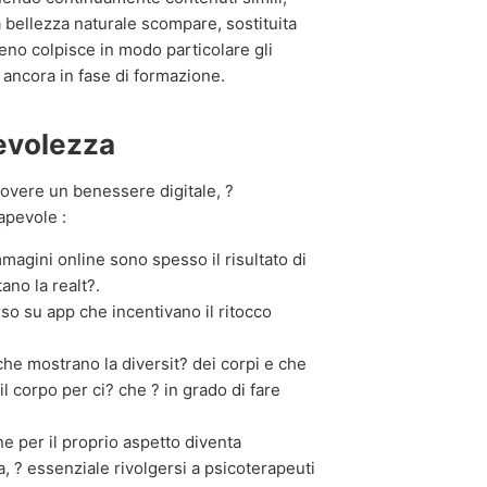
a bellezza naturale scompare, sostituita
eno colpisce in modo particolare gli
o ancora in fase di formazione.
pevolezza
muovere un benessere digitale, ?
apevole :
agini online sono spesso il risultato di
no la realt?.
so su app che incentivano il ritocco
che mostrano la diversit? dei corpi e che
il corpo per ci? che ? in grado di fare
e per il proprio aspetto diventa
a, ? essenziale rivolgersi a psicoterapeuti