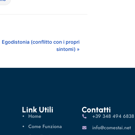
Egodistonia (conflitto con i propri
sintomi) »
Link Utili
Contatti
Home
‪+39 348 494 6838
Come Funziona
info@comestai.net