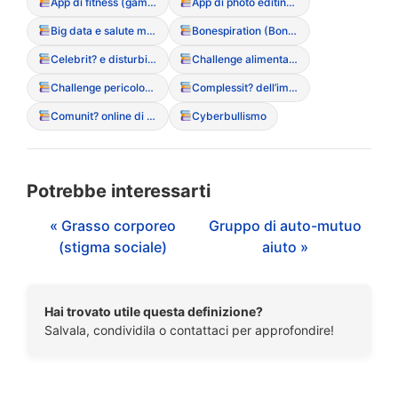
App di fitness (gamification del movimento)
App di photo editing (manipolazione dell’immagine)
Big data e salute mentale
Bonespiration (Bonespo)
Celebrit? e disturbi alimentari (influenza del racconto mediatico)
Challenge alimentari (partecipazione a sfide online pericolose)
Challenge pericolose (sfide social legate al peso)
Complessit? dell’immagine digitale
Comunit? online di supporto (positive e negative)
Cyberbullismo
Potrebbe interessarti
« Grasso corporeo
Gruppo di auto-mutuo
(stigma sociale)
aiuto »
Hai trovato utile questa definizione?
Salvala, condividila o contattaci per approfondire!