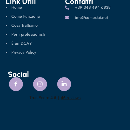
Link Utili
Contatti
Home
‪+39 348 494 6838
Come Funziona
info@comestai.net
Cosa Trattiamo
Per i professionisti
È un DCA?
Privacy Policy
Social