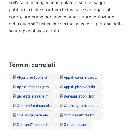
sull’uso di immagini manipolate e su messaggi
pubblicitari che sfruttano le insicurezze legate al
corpo, promuovendo invece una rappresentazione
della diversit? fisica che sia inclusiva e rispettosa della
salute psicofisica di tutti.
Termini correlati
Algoritmo (bolla di filtraggio dei contenuti DCA)
App di calorie tracking (rischi e dipendenza)
App di fitness (gamification del movimento)
App di photo editing (manipolazione dell’immagine)
Big data e salute mentale
Bonespiration (Bonespo)
Celebrit? e disturbi alimentari (influenza del racconto mediatico)
Challenge alimentari (partecipazione a sfide online pericolose)
Challenge pericolose (sfide social legate al peso)
Complessit? dell’immagine digitale
Comunit? online di supporto (positive e negative)
Cyberbullismo