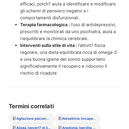
efficaci, poich? aiuta a identificare e modificare
gli schemi di pensiero negativi e i
comportamenti disfunzionali.
Terapia farmacologica :
l’uso di antidepressivi,
prescritti e monitorati da uno psichiatra, aiuta a
riequilibrare la chimica cerebrale.
Interventi sullo stile di vita :
l’attivit? fisica
regolare, una dieta equilibrata ricca di omega-3
e una buona igiene del sonno supportano
significativamente il recupero e riducono il
rischio di ricadute.
Termini correlati
Agitazione psicomotoria
Alessitimia (incapacit? di verbalizzare le emozioni)
Alogia (povert? di linguaggio)
Anedonia (perdita di interesse/piacere)