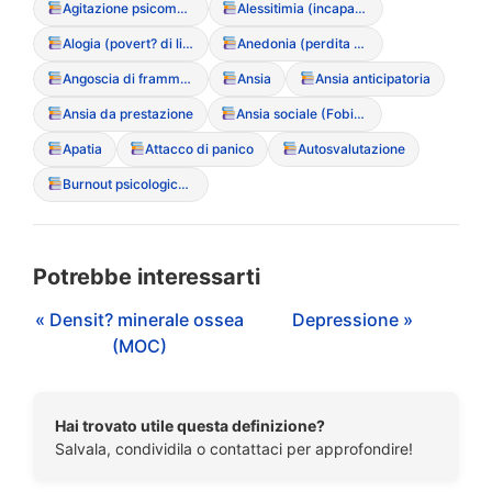
Agitazione psicomotoria
Alessitimia (incapacit? di verbalizzare le emozioni)
Alogia (povert? di linguaggio)
Anedonia (perdita di interesse/piacere)
Angoscia di frammentazione
Ansia
Ansia anticipatoria
Ansia da prestazione
Ansia sociale (Fobia sociale)
Apatia
Attacco di panico
Autosvalutazione
Burnout psicologico (Esaurimento emotivo)
Potrebbe interessarti
« Densit? minerale ossea
Depressione »
(MOC)
Hai trovato utile questa definizione?
Salvala, condividila o contattaci per approfondire!