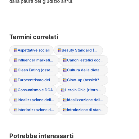
dalla paura del giudizio altrui.
Termini correlati
Aspettative sociali
Beauty Standard (Standard di bellezza)
Influencer marketing e integratori alimentari
Canoni estetici occidentali
Clean Eating (ossessione culturale per il cibo “puro”)
Cultura della dieta (Diet Culture)
Eurocentrismo dei canoni estetici
Glow-up (tossicit? della trasformazione fisica rapida)
Consumismo e DCA
Heroin Chic (ritorno dei trend estetici anni ’90)
Idealizzazione della magrezza
Idealizzazione della magrezza (Media)
Interiorizzazione dello stigma di peso
Introiezione di standard estetici
Potrebbe interessarti