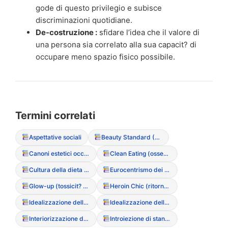
gode di questo privilegio e subisce
discriminazioni quotidiane.
De-costruzione :
sfidare l’idea che il valore di
una persona sia correlato alla sua capacit? di
occupare meno spazio fisico possibile.
Termini correlati
Aspettative sociali
Beauty Standard (Standard di bellezza)
Canoni estetici occidentali
Clean Eating (ossessione culturale per il cibo “puro”)
Cultura della dieta (Diet Culture)
Eurocentrismo dei canoni estetici
Glow-up (tossicit? della trasformazione fisica rapida)
Heroin Chic (ritorno dei trend estetici anni ’90)
Idealizzazione della magrezza
Idealizzazione della magrezza (Media)
Interiorizzazione dello stigma di peso
Introiezione di standard estetici