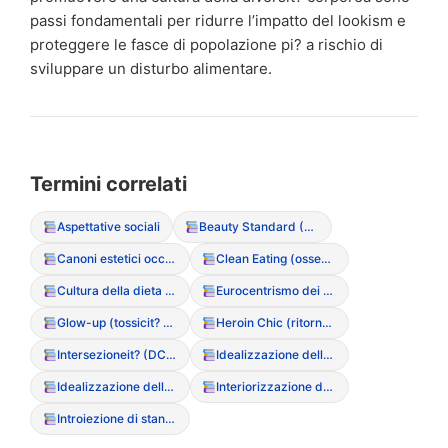
passi fondamentali per ridurre l’impatto del lookism e
proteggere le fasce di popolazione pi? a rischio di
sviluppare un disturbo alimentare.
Termini correlati
Aspettative sociali
Beauty Standard (Standard di bellezza)
Canoni estetici occidentali
Clean Eating (ossessione culturale per il cibo “puro”)
Cultura della dieta (Diet Culture)
Eurocentrismo dei canoni estetici
Glow-up (tossicit? della trasformazione fisica rapida)
Heroin Chic (ritorno dei trend estetici anni ’90)
Intersezioneit? (DCA in contesti diversi)
Idealizzazione della magrezza
Idealizzazione della magrezza (Media)
Interiorizzazione dello stigma di peso
Introiezione di standard estetici