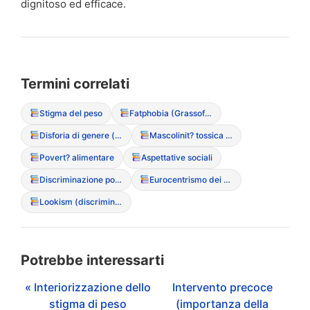
dignitoso ed efficace.
Termini correlati
Stigma del peso
Fatphobia (Grassofobia)
Disforia di genere (correlazione con DCA)
Mascolinit? tossica e DCA maschili
Povert? alimentare
Aspettative sociali
Discriminazione ponderale (Sizeism)
Eurocentrismo dei canoni estetici
Lookism (discriminazione basata sull’aspetto)
Potrebbe interessarti
« Interiorizzazione dello
Intervento precoce
stigma di peso
(importanza della