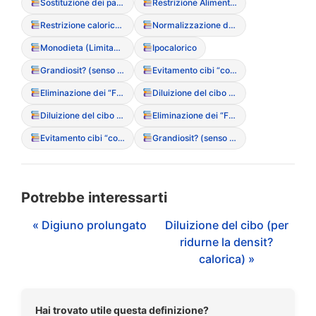
Sostituzione dei pasti con soli liquidi o integratori
Restrizione Alimentare (Cognitiva/Calorica)
Restrizione calorica estrema
Normalizzazione del digiuno (trend del digiuno intermittente)
Monodieta (Limitazione della variet? alimentare)
Ipocalorico
Grandiosit? (senso di superiorit? nel digiuno)
Evitamento cibi “contaminati” o “grassi”
Eliminazione dei “Fear Foods” (cibi proibiti)
Diluizione del cibo (per ridurne la densit? calorica)
Diluizione del cibo (per ridurne la densit? calorica)
Eliminazione dei “Fear Foods” (cibi proibiti)
Evitamento cibi “contaminati” o “grassi”
Grandiosit? (senso di superiorit? nel digiuno)
Potrebbe interessarti
« Digiuno prolungato
Diluizione del cibo (per
ridurne la densit?
calorica) »
Hai trovato utile questa definizione?