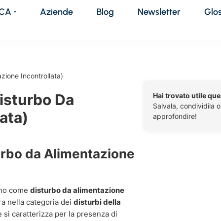
DCA
Aziende
Blog
Newsletter
Glo
zione Incontrollata)
Disturbo Da
Hai trovato utile qu
Salvala, condividila 
ata)
approfondire!
urbo da Alimentazione
iano come
disturbo da alimentazione
ra nella categoria dei
disturbi della
 si caratterizza per la presenza di