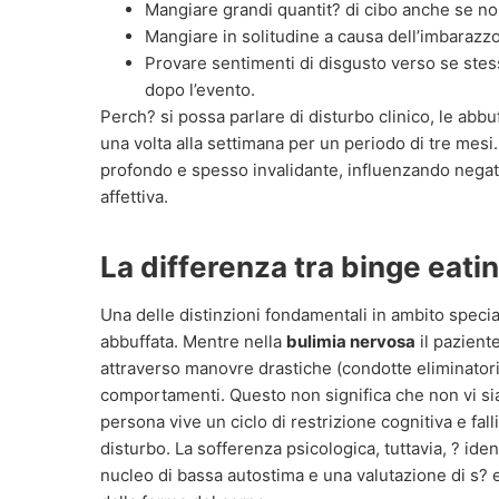
Mangiare grandi quantit? di cibo anche se non
Mangiare in solitudine a causa dell’imbarazzo 
Provare sentimenti di disgusto verso se stes
dopo l’evento.
Perch? si possa parlare di disturbo clinico, le abbu
una volta alla settimana per un periodo di tre mesi.
profondo e spesso invalidante, influenzando negati
affettiva.
La differenza tra binge eati
Una delle distinzioni fondamentali in ambito speci
abbuffata. Mentre nella
bulimia nervosa
il pazient
attraverso manovre drastiche (condotte eliminatorie
comportamenti. Questo non significa che non vi sia
persona vive un ciclo di restrizione cognitiva e fal
disturbo. La sofferenza psicologica, tuttavia, ? ide
nucleo di bassa autostima e una valutazione di s?