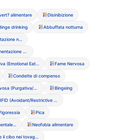
vert? alimentare
Disinibizione
Binge drinking
Abbuffata notturna
Sindrome da alimentazione notturna (Night Eating Syndrome)
Night Eating (alimentazione notturna compulsiva)
Fame Emotiva (Emotional Eating
Fame Nervosa
Condette di compenso
Bulimia Nervosa (Purgativa/Non Purgativa)
Bingeing
ARFID (Avoidant/Restrictive Food Intake Disorder)
Vigoressia
Pica
Ortoressia comportamentale (rituali di selezione e pulizia)
Neofobia alimentare
Nascondere il cibo nei tovaglioli o nelle tasche