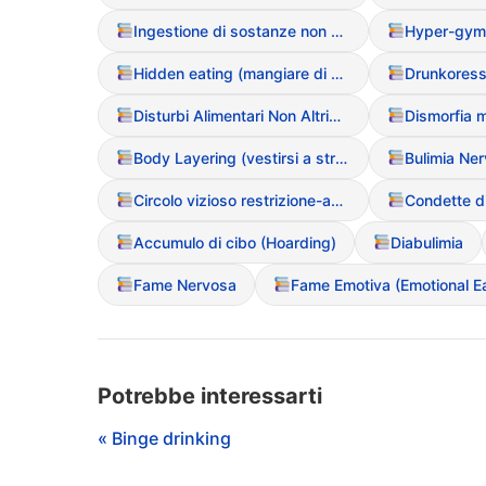
Ingestione di sostanze non alimentari (Pica)
Hyper-gym
Hidden eating (mangiare di nascosto)
Disturbi Alimentari Non Altrimenti Specificati (NAS / EDNOS)
Dismorfia 
Body Layering (vestirsi a strati per nascondere le forme)
Circolo vizioso restrizione-abbuffata
Condette d
Accumulo di cibo (Hoarding)
Diabulimia
Fame Nervosa
Potrebbe interessarti
« Binge drinking