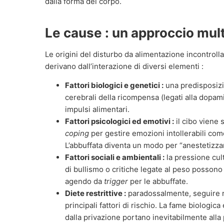
dalla forma del corpo.
Le cause : un approccio mult
Le origini del disturbo da alimentazione incontroll
derivano dall’interazione di diversi elementi :
Fattori biologici e genetici :
una predisposizio
cerebrali della ricompensa (legati alla dopam
impulsi alimentari.
Fattori psicologici ed emotivi :
il cibo viene
coping
per gestire emozioni intollerabili come
L’abbuffata diventa un modo per “anestetizz
Fattori sociali e ambientali :
la pressione cul
di bullismo o critiche legate al peso possono
agendo da
trigger
per le abbuffate.
Diete restrittive :
paradossalmente, seguire re
principali fattori di rischio. La fame biologica
dalla privazione portano inevitabilmente alla 