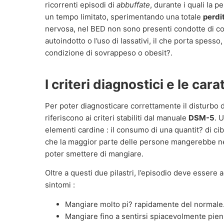
ricorrenti episodi di
abbuffate
, durante i quali la 
un tempo limitato, sperimentando una totale
perdit
nervosa, nel BED non sono presenti condotte di c
autoindotto o l’uso di lassativi, il che porta spes
condizione di sovrappeso o obesit?.
I criteri diagnostici e le cara
Per poter diagnosticare correttamente il disturbo da
riferiscono ai criteri stabiliti dal manuale
DSM-5
. 
elementi cardine : il consumo di una quantit? di ci
che la maggior parte delle persone mangerebbe ne
poter smettere di mangiare.
Oltre a questi due pilastri, l’episodio deve esser
sintomi :
Mangiare molto pi? rapidamente del normale
Mangiare fino a sentirsi spiacevolmente pieni