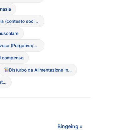
nasia
Drunkoressia (contesto sociale)
muscolare
Bulimia Nervosa (Purgativa/Non Purgativa)
i compenso
Disturbo da Alimentazione Incontrollata (BED)
Fame Emotiva (Emotional Eating
Bingeing »