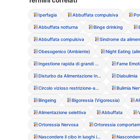
Termini correlati
Iperfagia
Abbuffata compulsiva
Po
Abbuffata notturna
Binge drinking
Abbuffata compulsiva
Obesogenico (Ambiente)
Ingestione rapida di grandi quantit? (Bingeing)
Disturbo da Alimentazione Incontrollata (BED)
Diabulimia
Circolo vizioso restrizione-abbuffata
Bingeing
Bigoressia (Vigoressia)
Alimentazione selettiva
Abbuffata
Ortoressia Nervosa
Nascondere il cibo in luoghi insoliti