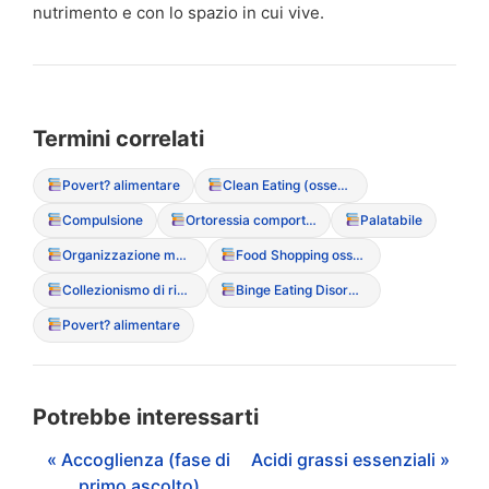
nutrimento e con lo spazio in cui vive.
Termini correlati
Povert? alimentare
Clean Eating (ossessione culturale per il cibo “puro”)
Compulsione
Ortoressia comportamentale (rituali di selezione e pulizia)
Palatabile
Organizzazione maniacale della dispensa
Food Shopping ossessivo (leggere etichette)
Collezionismo di ricette (senza mai cucinarle)
Binge Eating Disorder (Disturbo da Alimentazione Incontrollata)
Povert? alimentare
Potrebbe interessarti
« Accoglienza (fase di
Acidi grassi essenziali »
primo ascolto)