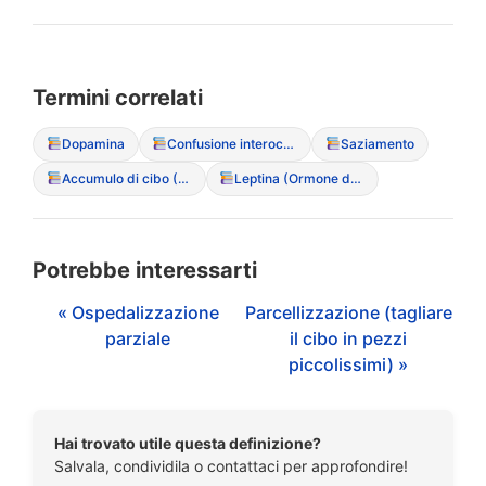
Termini correlati
Dopamina
Confusione interocettiva (incapacit? di sentire fame/saziet?)
Saziamento
Accumulo di cibo (Hoarding)
Leptina (Ormone della saziet?)
Potrebbe interessarti
« Ospedalizzazione
Parcellizzazione (tagliare
parziale
il cibo in pezzi
piccolissimi) »
Hai trovato utile questa definizione?
Salvala, condividila o contattaci per approfondire!