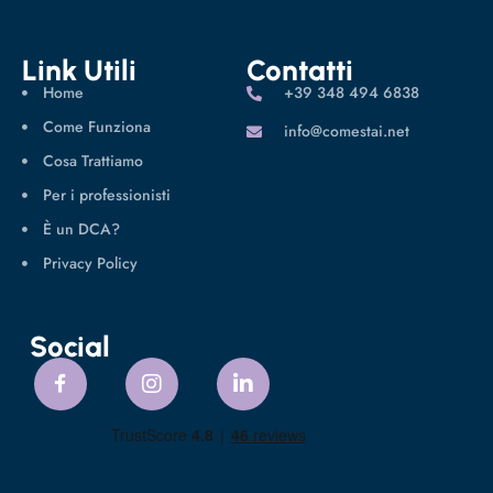
Link Utili
Contatti
Home
‪+39 348 494 6838
Come Funziona
info@comestai.net
Cosa Trattiamo
Per i professionisti
È un DCA?
Privacy Policy
Social