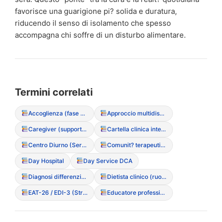
favorisce una guarigione pi? solida e duratura,
riducendo il senso di isolamento che spesso
accompagna chi soffre di un disturbo alimentare.
Termini correlati
Accoglienza (fase di primo ascolto)
Approccio multidisciplinare integrato
Caregiver (supporto e ruolo nel DCA)
Cartella clinica integrata
Centro Diurno (Servizio semiresidenziale)
Comunit? terapeutica residenziale
Day Hospital
Day Service DCA
Diagnosi differenziale
Dietista clinico (ruolo nell’equipe)
EAT-26 / EDI-3 (Strumenti di screening)
Educatore professionale sanitario