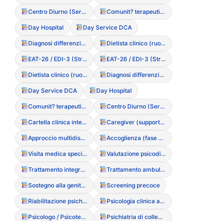
Centro Diurno (Servizio semiresidenziale)
Comunit? terapeutica residenziale
Day Hospital
Day Service DCA
Diagnosi differenziale
Dietista clinico (ruolo nell’equipe)
EAT-26 / EDI-3 (Strumenti di screening)
EAT-26 / EDI-3 (Strumenti di screening)
Dietista clinico (ruolo nell’equipe)
Diagnosi differenziale
Day Service DCA
Day Hospital
Comunit? terapeutica residenziale
Centro Diurno (Servizio semiresidenziale)
Cartella clinica integrata
Caregiver (supporto e ruolo nel DCA)
Approccio multidisciplinare integrato
Accoglienza (fase di primo ascolto)
Visita medica specialistica
Valutazione psicodiagnostica
Trattamento integrato DCA
Trattamento ambulatoriale intensivo
Sostegno alla genitorialit?
Screening precoce
Riabilitazione psichiatrica (TERP)
Psicologia clinica applicata ai DCA
Psicologo / Psicoterapeuta
Psichiatria di collegamento