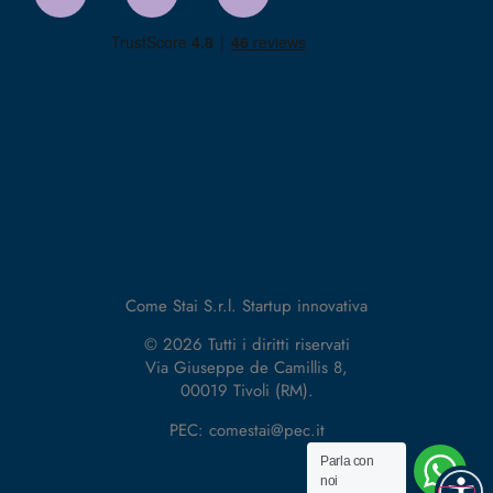
Come Stai S.r.l. Startup innovativa
© 2026 Tutti i diritti riservati
Via Giuseppe de Camillis 8,
00019 Tivoli (RM).
PEC: comestai@pec.it
Parla con
noi