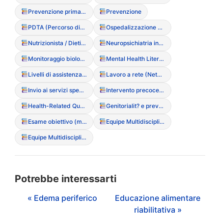
Prevenzione primaria (interventi nelle scuole)
Prevenzione
PDTA (Percorso diagnostico terapeutico assistenziale)
Ospedalizzazione parziale
Nutrizionista / Dietista (Ruolo clinico)
Neuropsichiatria infantile
Monitoraggio biologico
Mental Health Literacy
Livelli di assistenza (Ambulatoriale, CD, Residenziale, Ricovero)
Lavoro a rete (Network)
Invio ai servizi specialistici
Intervento precoce (importanza della tempestivit?)
Health-Related Quality of Life (HRQoL)
Genitorialit? e prevenzione DCA
Esame obiettivo (monitoraggio fisico)
Equipe Multidisciplinare
Equipe Multidisciplinare
Potrebbe interessarti
« Edema periferico
Educazione alimentare
riabilitativa »