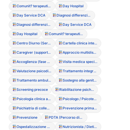
Comunit? terapeutica residenziale
Day Hospital
Day Service DCA
Diagnosi differenziale
Diagnosi differenziale
Day Service DCA
Day Hospital
Comunit? terapeutica residenziale
Centro Diurno (Servizio semiresidenziale)
Cartella clinica integrata
Caregiver (supporto e ruolo nel DCA)
Approccio multidisciplinare integrato
Accoglienza (fase di primo ascolto)
Visita medica specialistica
Valutazione psicodiagnostica
Trattamento integrato DCA
Trattamento ambulatoriale intensivo
Sostegno alla genitorialit?
Screening precoce
Riabilitazione psichiatrica (TERP)
Psicologia clinica applicata ai DCA
Psicologo / Psicoterapeuta
Psichiatria di collegamento
Prevenzione primaria (interventi nelle scuole)
Prevenzione
PDTA (Percorso diagnostico terapeutico assistenziale)
Ospedalizzazione parziale
Nutrizionista / Dietista (Ruolo clinico)