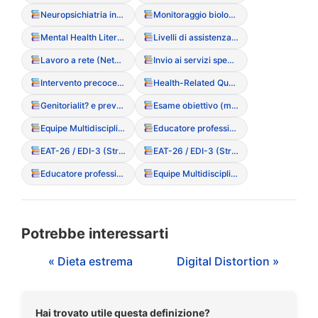
Neuropsichiatria infantile
Monitoraggio biologico
Mental Health Literacy
Livelli di assistenza (Ambulatoriale, CD, Residenziale, Ricovero)
Lavoro a rete (Network)
Invio ai servizi specialistici
Intervento precoce (importanza della tempestivit?)
Health-Related Quality of Life (HRQoL)
Genitorialit? e prevenzione DCA
Esame obiettivo (monitoraggio fisico)
Equipe Multidisciplinare
Educatore professionale sanitario
EAT-26 / EDI-3 (Strumenti di screening)
EAT-26 / EDI-3 (Strumenti di screening)
Educatore professionale sanitario
Equipe Multidisciplinare
Potrebbe interessarti
« Dieta estrema
Digital Distortion »
Hai trovato utile questa definizione?