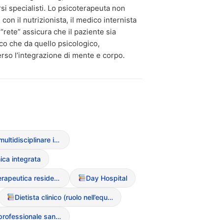
si specialisti. Lo psicoterapeuta non
on il nutrizionista, il medico internista
“rete” assicura che il paziente sia
co che da quello psicologico,
rso l’integrazione di mente e corpo.
Approccio multidisciplinare integrato
nica integrata
Comunit? terapeutica residenziale
Day Hospital
Dietista clinico (ruolo nell’equipe)
Educatore professionale sanitario