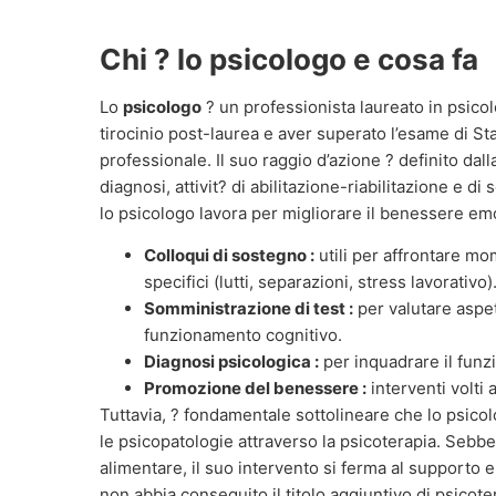
Chi ? lo psicologo e cosa fa
Lo
psicologo
? un professionista laureato in psico
tirocinio post-laurea e aver superato l’esame di Stat
professionale. Il suo raggio d’azione ? definito dal
diagnosi, attivit? di abilitazione-riabilitazione e di
lo psicologo lavora per migliorare il benessere emoti
Colloqui di sostegno :
utili per affrontare mome
specifici (lutti, separazioni, stress lavorativo)
Somministrazione di test :
per valutare aspett
funzionamento cognitivo.
Diagnosi psicologica :
per inquadrare il fun
Promozione del benessere :
interventi volti 
Tuttavia, ? fondamentale sottolineare che lo psico
le psicopatologie attraverso la psicoterapia. Sebb
alimentare, il suo intervento si ferma al supporto 
non abbia conseguito il titolo aggiuntivo di psicote