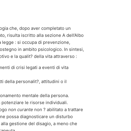
logia che, dopo aver completato un
o, risulta iscritto alla sezione A dell’Albo
la legge : si occupa di prevenzione,
 sostegno in ambito psicologico. In sintesi,
vo e la qualit? della vita attraverso :
nti di crisi legati a eventi di vita
.
i della personalit?, attitudini o il
zionamento mentale della persona.
a potenziare le risorse individuali.
logo
non curante
non ? abilitato a trattare
ene possa diagnosticare un disturbo
e alla gestione del disagio, a meno che
rapeuta.