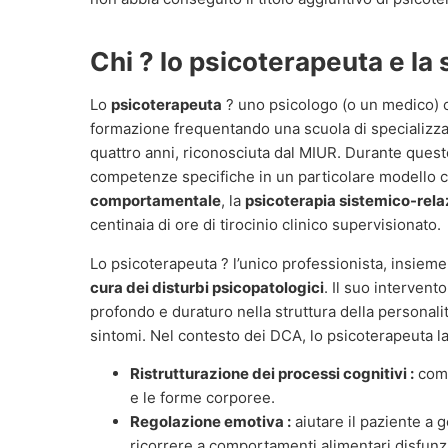
Chi ? lo psicoterapeuta e la
Lo
psicoterapeuta
? uno psicologo (o un medico) c
formazione frequentando una scuola di specializza
quattro anni, riconosciuta dal MIUR. Durante quest
competenze specifiche in un particolare modello c
comportamentale
, la
psicoterapia sistemico-rela
centinaia di ore di tirocinio clinico supervisionato.
Lo psicoterapeuta ? l’unico professionista, insieme a
cura dei disturbi psicopatologici
. Il suo interven
profondo e duraturo nella struttura della persona
sintomi. Nel contesto dei DCA, lo psicoterapeuta la
Ristrutturazione dei processi cognitivi :
come
e le forme corporee.
Regolazione emotiva :
aiutare il paziente a 
ricorrere a comportamenti alimentari disfunzi