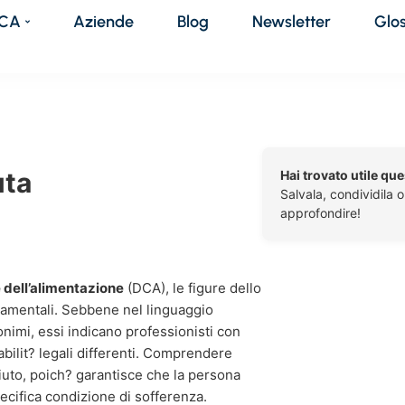
DCA
Aziende
Blog
Newsletter
Glo
uta
Hai trovato utile qu
Salvala, condividila 
approfondire!
e dell’alimentazione
(DCA), le figure dello
damentali. Sebbene nel linguaggio
nimi, essi indicano professionisti con
bilit? legali differenti. Comprendere
iuto, poich? garantisce che la persona
pecifica condizione di sofferenza.