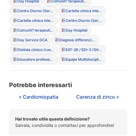
Day Hospital
Comunit? terapeutica residenziale
Centro Diurno (Servizio semiresidenziale)
Cartella clinica integrata
Cartella clinica integrata
Centro Diurno (Servizio semiresidenziale)
Comunit? terapeutica residenziale
Day Hospital
Day Service DCA
Diagnosi differenziale
Dietista clinico (ruolo nell’equipe)
EAT-26 / EDI-3 (Strumenti di screening)
Educatore professionale sanitario
Equipe Multidisciplinare
Potrebbe interessarti
« Cardiomiopatia
Carenza di zinco »
Hai trovato utile questa definizione?
Salvala, condividila o contattaci per approfondire!