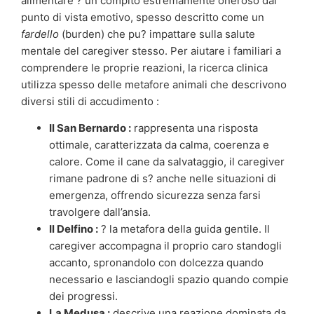
alimentare ? un compito estremamente oneroso dal
punto di vista emotivo, spesso descritto come un
fardello
(burden) che pu? impattare sulla salute
mentale del caregiver stesso. Per aiutare i familiari a
comprendere le proprie reazioni, la ricerca clinica
utilizza spesso delle metafore animali che descrivono
diversi stili di accudimento :
Il San Bernardo :
rappresenta una risposta
ottimale, caratterizzata da calma, coerenza e
calore. Come il cane da salvataggio, il caregiver
rimane padrone di s? anche nelle situazioni di
emergenza, offrendo sicurezza senza farsi
travolgere dall’ansia.
Il Delfino :
? la metafora della guida gentile. Il
caregiver accompagna il proprio caro standogli
accanto, spronandolo con dolcezza quando
necessario e lasciandogli spazio quando compie
dei progressi.
La Medusa :
descrive una reazione dominata da