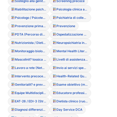
Sostegno alla genitorialit?
Screening precoce
Riabilitazione psichiatrica (TERP)
Psicologia clinica applicata ai DCA
Psicologo / Psicoterapeuta
Psichiatria di collegamento
Prevenzione primaria (interventi nelle scuole)
Prevenzione
PDTA (Percorso diagnostico terapeutico assistenziale)
Ospedalizzazione parziale
Nutrizionista / Dietista (Ruolo clinico)
Neuropsichiatria infantile
Monitoraggio biologico
Mental Health Literacy
Mascolinit? tossica e DCA maschili
Livelli di assistenza (Ambulatoriale, CD, Residenziale, Ricovero)
Lavoro a rete (Network)
Invio ai servizi specialistici
Intervento precoce (importanza della tempestivit?)
Health-Related Quality of Life (HRQoL)
Genitorialit? e prevenzione DCA
Esame obiettivo (monitoraggio fisico)
Equipe Multidisciplinare
Educatore professionale sanitario
EAT-26 / EDI-3 (Strumenti di screening)
Dietista clinico (ruolo nell’equipe)
Diagnosi differenziale
Day Service DCA