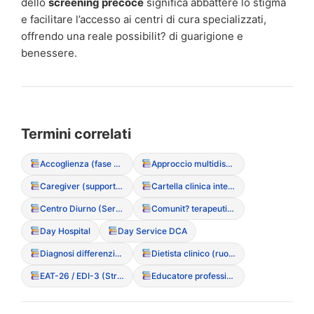
dello
screening precoce
significa abbattere lo stigma
e facilitare l’accesso ai centri di cura specializzati,
offrendo una reale possibilit? di guarigione e
benessere.
Termini correlati
Accoglienza (fase di primo ascolto)
Approccio multidisciplinare integrato
Caregiver (supporto e ruolo nel DCA)
Cartella clinica integrata
Centro Diurno (Servizio semiresidenziale)
Comunit? terapeutica residenziale
Day Hospital
Day Service DCA
Diagnosi differenziale
Dietista clinico (ruolo nell’equipe)
EAT-26 / EDI-3 (Strumenti di screening)
Educatore professionale sanitario