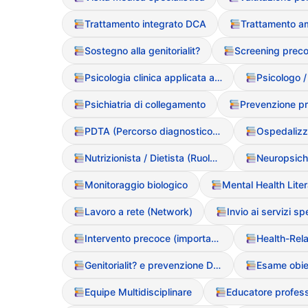
Trattamento integrato DCA
Sostegno alla genitorialit?
Screening prec
Psicologia clinica applicata ai DCA
Psicologo /
Psichiatria di collegamento
PDTA (Percorso diagnostico terapeutico assistenziale)
Ospedalizz
Nutrizionista / Dietista (Ruolo clinico)
Neuropsichia
Monitoraggio biologico
Mental Health Lite
Lavoro a rete (Network)
Invio ai servizi spe
Intervento precoce (importanza della tempestivit?)
Genitorialit? e prevenzione DCA
Equipe Multidisciplinare