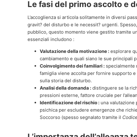
Le fasi del primo ascolto e d
L’accoglienza si articola solitamente in diversi pa
gravit? del disturbo e le necessit? urgenti. Spesso, 
pubblico, questo momento viene gestito tramite u
essenziali includono :
Valutazione della motivazione :
esplorare qu
cambiamento e quali siano le sue principali p
Coinvolgimento dei familiari :
specialmente ne
famiglia viene accolta per fornire supporto e
sulla storia del disturbo.
Analisi della domanda :
distinguere se la ric
pressioni esterne, fattore cruciale per l’allea
Identificazione del rischio :
una valutazione pr
psichica per escludere emergenze che richi
Soccorso (spesso segnalato tramite il
Codice 
L’importanza dell’alleanza 