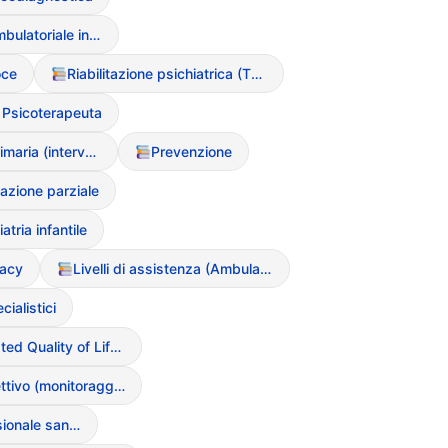
Trattamento ambulatoriale intensivo
oce
Riabilitazione psichiatrica (TERP)
 Psicoterapeuta
Prevenzione primaria (interventi nelle scuole)
Prevenzione
azione parziale
tria infantile
racy
Livelli di assistenza (Ambulatoriale, CD, Residenziale, Ricovero)
cialistici
Health-Related Quality of Life (HRQoL)
Esame obiettivo (monitoraggio fisico)
Educatore professionale sanitario