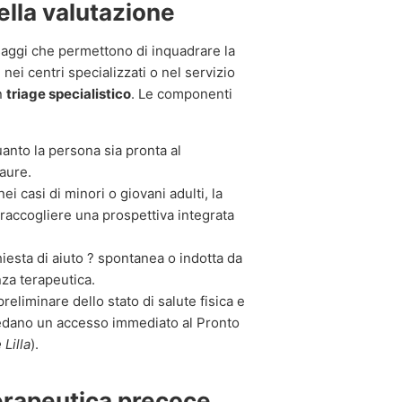
ella valutazione
ssaggi che permettono di inquadrare la
nei centri specializzati o nel servizio
n
triage specialistico
. Le componenti
anto la persona sia pronta al
aure.
i casi di minori o giovani adulti, la
 raccogliere una prospettiva integrata
hiesta di aiuto ? spontanea o indotta da
nza terapeutica.
eliminare dello stato di salute fisica e
edano un accesso immediato al Pronto
Lilla
).
terapeutica precoce