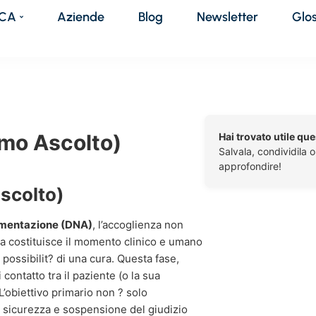
DCA
Aziende
Blog
Newsletter
Glo
imo Ascolto)
Hai trovato utile qu
Salvala, condividila 
approfondire!
ascolto)
alimentazione (DNA)
, l’accoglienza non
a costituisce il momento clinico e umano
possibilit? di una cura. Questa fase,
i contatto tra il paziente (o la sua
 L’obiettivo primario non ? solo
i sicurezza e sospensione del giudizio