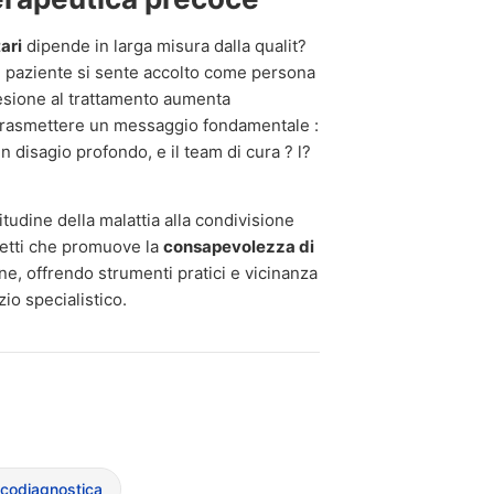
ari
dipende in larga misura dalla qualit?
 il paziente si sente accolto come persona
desione al trattamento aumenta
a trasmettere un messaggio fondamentale :
n disagio profondo, e il team di cura ? l?
litudine della malattia alla condivisione
ffetti che promuove la
consapevolezza di
ne, offrendo strumenti pratici e vicinanza
zio specialistico.
icodiagnostica