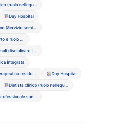
Dietista clinico (ruolo nell’equipe)
Day Hospital
Centro Diurno (Servizio semiresidenziale)
Caregiver (supporto e ruolo nel DCA)
Approccio multidisciplinare integrato
nica integrata
Comunit? terapeutica residenziale
Day Hospital
Dietista clinico (ruolo nell’equipe)
Educatore professionale sanitario