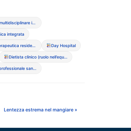
Approccio multidisciplinare integrato
nica integrata
Comunit? terapeutica residenziale
Day Hospital
Dietista clinico (ruolo nell’equipe)
Educatore professionale sanitario
Lentezza estrema nel mangiare »