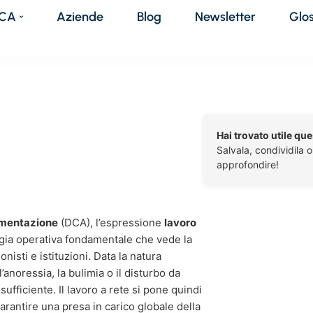
DCA
Aziende
Blog
Newsletter
Glo
Hai trovato utile qu
Salvala, condividila 
approfondire!
limentazione
(DCA), l’espressione
lavoro
ogia operativa fondamentale che vede la
nisti e istituzioni. Data la natura
noressia, la bulimia o il disturbo da
ufficiente. Il lavoro a rete si pone quindi
garantire una presa in carico globale della