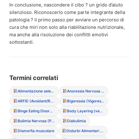
In conclusione, nascondere il cibo ? un grido d’aiuto
silenzioso. Riconoscerlo come parte integrante della
patologia ? il primo passo per avviare un percorso di
cura che miri non solo alla riabilitazione nutrizionale,
ma anche alla risoluzione dei conflitti emotivi
sottostanti.
Termini correlati
Alimentazione selettiva
Anoressia Nervosa (Restrittiva/Purgativa)
ARFID (Avoidant/Restrictive Food Intake Disorder)
Bigoressia (Vigoressia)
Binge Eating Disorder (Disturbo da Alimentazione Incontrollata)
Body Layering (vestirsi a strati per nascondere le forme)
Bulimia Nervosa (Purgativa/Non Purgativa)
Diabulimia
Dismorfia muscolare
Disturbi Alimentari Non Altrimenti Specificati (NAS / EDNOS)