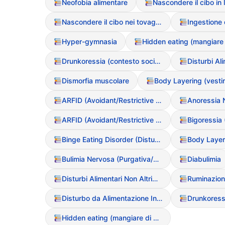
Neofobia alimentare
Nascondere il cibo nei tovaglioli o nelle tasche
Hyper-gymnasia
Drunkoressia (contesto sociale)
Dismorfia muscolare
ARFID (Avoidant/Restrictive Food Intake Disorder)
ARFID (Avoidant/Restrictive Food Intake Disorder)
Bigoressia 
Binge Eating Disorder (Disturbo da Alimentazione Incontrollata)
Bulimia Nervosa (Purgativa/Non Purgativa)
Diabulimia
Disturbi Alimentari Non Altrimenti Specificati (NAS / EDNOS)
Ruminazion
Disturbo da Alimentazione Incontrollata (BED)
Hidden eating (mangiare di nascosto)