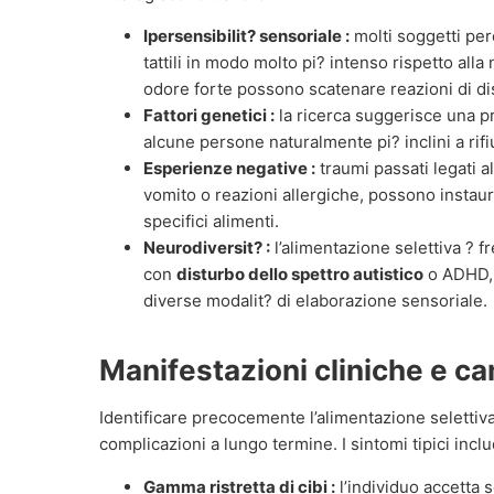
Ipersensibilit? sensoriale :
molti soggetti perc
tattili in modo molto pi? intenso rispetto all
odore forte possono scatenare reazioni di dis
Fattori genetici :
la ricerca suggerisce una p
alcune persone naturalmente pi? inclini a rifi
Esperienze negative :
traumi passati legati a
vomito o reazioni allergiche, possono instau
specifici alimenti.
Neurodiversit? :
l’alimentazione selettiva ? f
con
disturbo dello spettro autistico
o ADHD, a
diverse modalit? di elaborazione sensoriale.
Manifestazioni cliniche e ca
Identificare precocemente l’alimentazione selettiv
complicazioni a lungo termine. I sintomi tipici incl
Gamma ristretta di cibi :
l’individuo accetta 