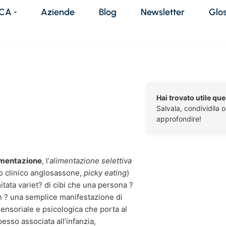
DCA
Aziende
Blog
Newsletter
Glo
Hai trovato utile qu
Salvala, condividila 
approfondire!
limentazione
, l’
alimentazione selettiva
to clinico anglosassone,
picky eating
)
itata variet? di cibi che una persona ?
? una semplice manifestazione di
sensoriale e psicologica che porta al
pesso associata all’infanzia,