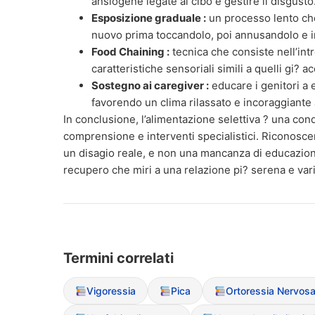
ansiogene legate al cibo e gestire il disgusto
Esposizione graduale :
un processo lento che 
nuovo prima toccandolo, poi annusandolo e i
Food Chaining :
tecnica che consiste nell’int
caratteristiche sensoriali simili a quelli gi? ac
Sostegno ai caregiver :
educare i genitori a e
favorendo un clima rilassato e incoraggiante 
In conclusione, l’alimentazione selettiva ? una co
comprensione e interventi specialistici. Riconoscere
un disagio reale, e non una mancanza di educazion
recupero che miri a una relazione pi? serena e vari
Termini correlati
Vigoressia
Pica
Ortoressia Nervos