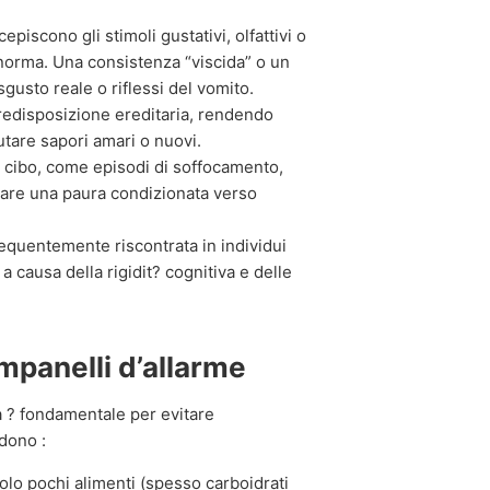
episcono gli stimoli gustativi, olfattivi o
a norma. Una consistenza “viscida” o un
gusto reale o riflessi del vomito.
redisposizione ereditaria, rendendo
utare sapori amari o nuovi.
l cibo, come episodi di soffocamento,
rare una paura condizionata verso
requentemente riscontrata in individui
 causa della rigidit? cognitiva e delle
mpanelli d’allarme
a ? fondamentale per evitare
udono :
solo pochi alimenti (spesso carboidrati