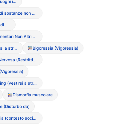
Nascondere il cibo in luoghi insoliti
Ingestione di sostanze non alimentari (Pica)
Hidden eating (mangiare di nascosto)
Disturbi Alimentari Non Altrimenti Specificati (NAS / EDNOS)
Body Layering (vestirsi a strati per nascondere le forme)
Bigoressia (Vigoressia)
Anoressia Nervosa (Restrittiva/Purgativa)
(Vigoressia)
Body Layering (vestirsi a strati per nascondere le forme)
Dismorfia muscolare
e (Disturbo da)
Drunkoressia (contesto sociale)