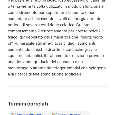
Nei pazienti affetti da
DCA
, l’uso eccessivo di caffeina
o teina viene talvolta utilizzato in modo disfunzionale
come strumento per sopprimere l’appetito o per
aumentare artificialmente i livelli di energia durante
periodi di severa restrizione calorica. Questo
comportamento ? estremamente pericoloso poich? il
fisico, gi? debilitato dalla malnutrizione, risulta molto
pi? vulnerabile agli effetti tossici degli stimolanti,
aumentando il rischio di aritmie cardiache gravi e
squilibri metabolici. Il trattamento d’elezione prevede
una riduzione graduale del consumo e un
monitoraggio attento dei trigger emotivi che spingono
alla ricerca di tale stimolazione artificiale.
Termini correlati
Circolo vizioso restrizione-abbuffata
Consumo ossessivo di chewing-gum