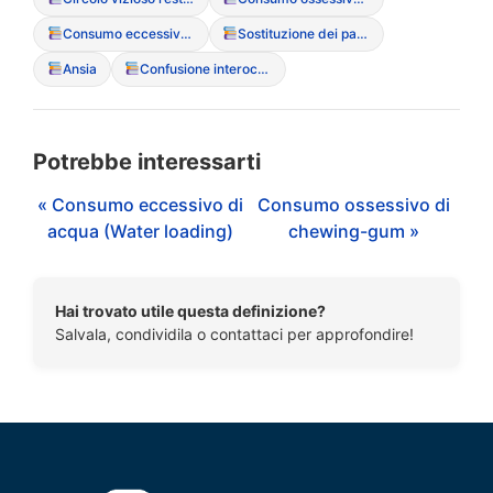
Consumo eccessivo di acqua (Water loading)
Sostituzione dei pasti con soli liquidi o integratori
Ansia
Confusione interocettiva (incapacit? di sentire fame/saziet?)
Potrebbe interessarti
« Consumo eccessivo di
Consumo ossessivo di
acqua (Water loading)
chewing-gum »
Hai trovato utile questa definizione?
Salvala, condividila o contattaci per approfondire!