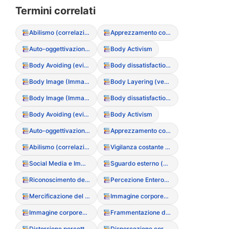
Termini correlati
Abilismo (correlazione con l’immagine corporea)
Apprezzamento corporeo
Auto-oggettivazione (vedersi come oggetto esterno)
Body Activism
Body Avoiding (evitamento dello specchio o del proprio corpo)
Body dissatisfaction (Insoddisfazione corporea)
Body Image (Immagine Corporea)
Body Layering (vestirsi a strati per nascondere le forme)
Body Image (Immagine Corporea)
Body dissatisfaction (Insoddisfazione corporea)
Body Avoiding (evitamento dello specchio o del proprio corpo)
Body Activism
Auto-oggettivazione (vedersi come oggetto esterno)
Apprezzamento corporeo
Abilismo (correlazione con l’immagine corporea)
Vigilanza costante sul peso e sulla forma corporea
Social Media e Immagine Corporea
Sguardo esterno (monitoraggio costante)
Riconoscimento dei segnali fisiologici
Percezione Enterocettiva
Mercificazione del corpo
Immagine corporea nei media
Immagine corporea negativa
Frammentazione del S?
Distorsione percettiva
Dispercezione corporea