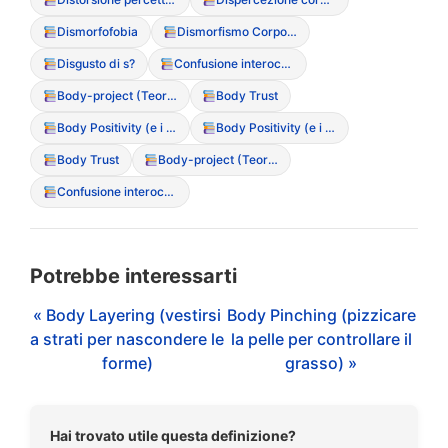
Dismorfofobia
Dismorfismo Corporeo
Disgusto di s?
Confusione interocettiva (incapacit? di sentire fame/saziet?)
Body-project (Teoria del corpo come progetto)
Body Trust
Body Positivity (e i suoi limiti nei DCA)
Body Positivity (e i suoi limiti nei DCA)
Body Trust
Body-project (Teoria del corpo come progetto)
Confusione interocettiva (incapacit? di sentire fame/saziet?)
Potrebbe interessarti
« Body Layering (vestirsi
Body Pinching (pizzicare
a strati per nascondere le
la pelle per controllare il
forme)
grasso) »
Hai trovato utile questa definizione?