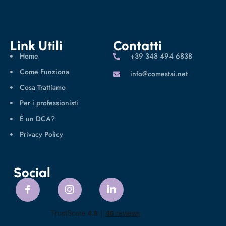
Link Utili
Contatti
Home
‪+39 348 494 6838
Come Funziona
info@comestai.net
Cosa Trattiamo
Per i professionisti
È un DCA?
Privacy Policy
Social