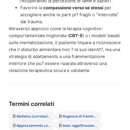
recuperando la percezione di fame e saziet?.
Favorire la
compassione verso se stessi
per
accogliere anche le parti pi? fragili o “interrotte”
dal trauma.
Attraverso approcci come la terapia cognitivo-
comportamentale migliorata (
CBT-E
) o i modelli basati
sulla mentalizzazione, il paziente impara a riconoscere
che il disturbo alimentare non ? la sua identit?, ma una
strategia di adattamento a una frammentazione
interiore che pu? essere riparata attraverso una
relazione terapeutica sicura e validante.
Termini correlati
Abilismo (correlazione con l’immagine corporea)
Angoscia di frammentazione
Apprezzamento corporeo
Auto-oggettivazione (vedersi come oggetto esterno)