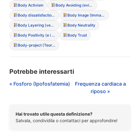
Body Activism
Body Avoiding (evitamento dello specchio o del proprio corpo)
Body dissatisfaction (Insoddisfazione corporea)
Body Image (Immagine Corporea)
Body Layering (vestirsi a strati per nascondere le forme)
Body Neutrality
Body Positivity (e i suoi limiti nei DCA)
Body Trust
Body-project (Teoria del corpo come progetto)
Potrebbe interessarti
« Fosforo (Ipofosfatemia)
Frequenza cardiaca a
riposo »
Hai trovato utile questa definizione?
Salvala, condividila o contattaci per approfondire!