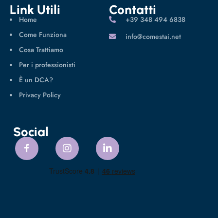
Link Utili
Contatti
Home
‪+39 348 494 6838
Come Funziona
info@comestai.net
Cosa Trattiamo
Per i professionisti
È un DCA?
Privacy Policy
Social